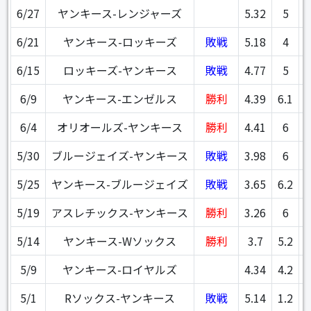
6/27
ヤンキース-レンジャーズ
5.32
5
6/21
ヤンキース-ロッキーズ
敗戦
5.18
4
6/15
ロッキーズ-ヤンキース
敗戦
4.77
5
6/9
ヤンキース-エンゼルス
勝利
4.39
6.1
6/4
オリオールズ-ヤンキース
勝利
4.41
6
5/30
ブルージェイズ-ヤンキース
敗戦
3.98
6
5/25
ヤンキース-ブルージェイズ
敗戦
3.65
6.2
5/19
アスレチックス-ヤンキース
勝利
3.26
6
5/14
ヤンキース-Wソックス
勝利
3.7
5.2
5/9
ヤンキース-ロイヤルズ
4.34
4.2
5/1
Rソックス-ヤンキース
敗戦
5.14
1.2