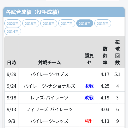
各試合成績（投手成績）
2020年
2019年
2018年
2017年
2016年
2015年
2014年
投
防
球
勝負
御
回
日時
対戦チーム
セ
率
数
9/29
パイレーツ-カブス
4.17
5.1
9/24
パイレーツ-ナショナルズ
敗戦
4.25
4
9/18
レッズ-パイレーツ
敗戦
4.19
3
9/13
フィリーズ-パイレーツ
4.03
6
9/8
パイレーツ-レッズ
勝利
4.13
9