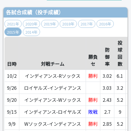
各試合成績（投手成績）
2021年
2020年
2019年
2018年
2017年
2016年
2015年
2014年
投
防
球
勝負
御
回
日時
対戦チーム
セ
率
数
10/2
インディアンス-Rソックス
勝利
3.02
6.1
2
9/26
ロイヤルズ-インディアンス
3.03
3.2
1
9/20
インディアンス-Wソックス
勝利
2.43
5.2
2
9/15
インディアンス-ロイヤルズ
敗戦
2.7
9
3
9/9
Wソックス-インディアンス
勝利
2.85
5.2
2