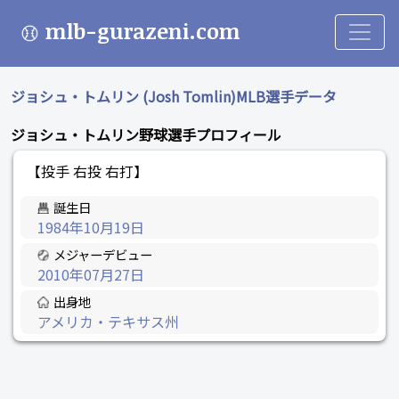
mlb-gurazeni.com
ジョシュ・トムリン (Josh Tomlin)MLB選手データ
ジョシュ・トムリン野球選手プロフィール
【投手 右投 右打】
誕生日
1984年10月19日
メジャーデビュー
2010年07月27日
出身地
アメリカ・テキサス州