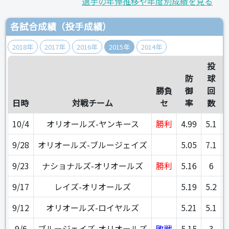
選手の年俸推移や年度別成績を見る
各試合成績（投手成績）
2018年
2017年
2016年
2015年
2014年
投
防
球
勝負
御
回
日時
対戦チーム
セ
率
数
10/4
オリオールズ-ヤンキース
勝利
4.99
5.1
9/28
オリオールズ-ブルージェイズ
5.05
7.1
9/23
ナショナルズ-オリオールズ
勝利
5.16
6
9/17
レイズ-オリオールズ
5.19
5.2
9/12
オリオールズ-ロイヤルズ
5.21
5.1
9/6
ブルージェイズ-オリオールズ
敗戦
5.15
3