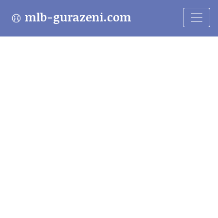
mlb-gurazeni.com