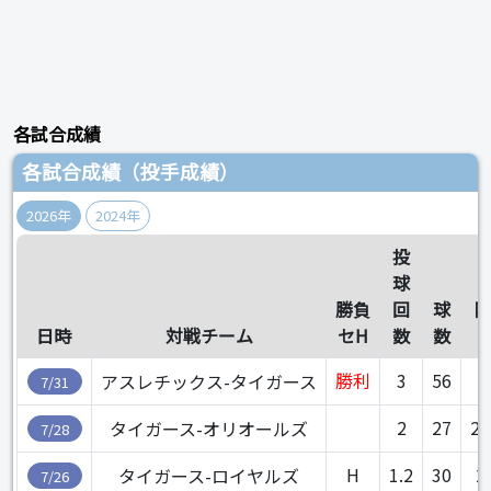
各試合成績
各試合成績（投手成績）
2026年
2024年
投
球
勝負
回
球
日時
対戦チーム
セH
数
数
勝利
3
56
2
アスレチックス-タイガース
7/31
2
27
2.
タイガース-オリオールズ
7/28
H
1.2
30
2
タイガース-ロイヤルズ
7/26