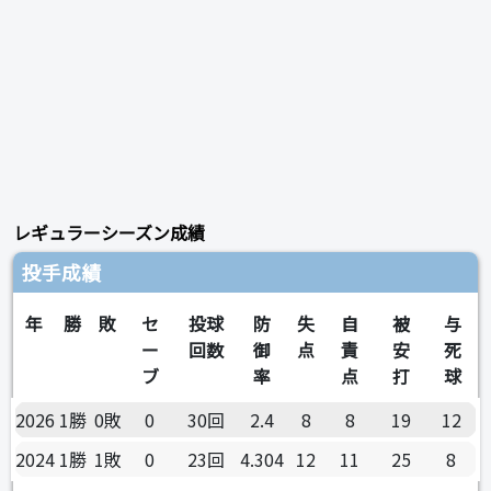
レギュラーシーズン成績
投手成績
年
勝
敗
セ
投球
防
失
自
被
与
ー
回数
御
点
責
安
死
ブ
率
点
打
球
2026
1勝
0敗
0
30回
2.4
8
8
19
12
2024
1勝
1敗
0
23回
4.304
12
11
25
8