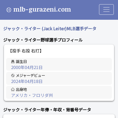
mlb-gurazeni.com
ジャック・ライター (Jack Leiter)MLB選手データ
ジャック・ライター野球選手プロフィール
【投手 右投 右打】
誕生日
2000年04月21日
メジャーデビュー
2024年04月18日
出身地
アメリカ・フロリダ州
ジャック・ライター年俸・年収・背番号データ