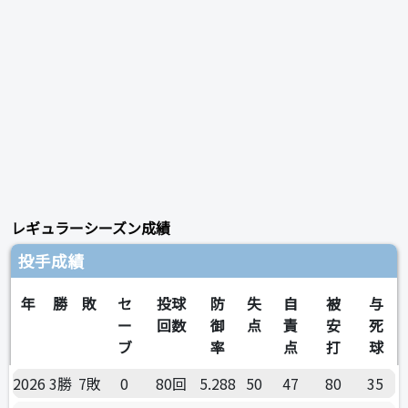
レギュラーシーズン成績
投手成績
年
勝
敗
セ
投球
防
失
自
被
与
ー
回数
御
点
責
安
死
ブ
率
点
打
球
2026
3勝
7敗
0
80回
5.288
50
47
80
35