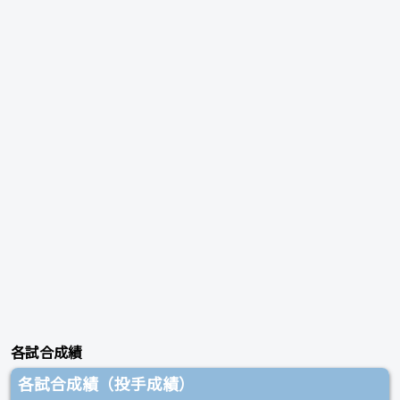
各試合成績
各試合成績（投手成績）