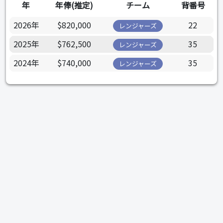
年
年俸(推定)
チーム
背番号
2026年
$820,000
22
レンジャーズ
2025年
$762,500
35
レンジャーズ
2024年
$740,000
35
レンジャーズ