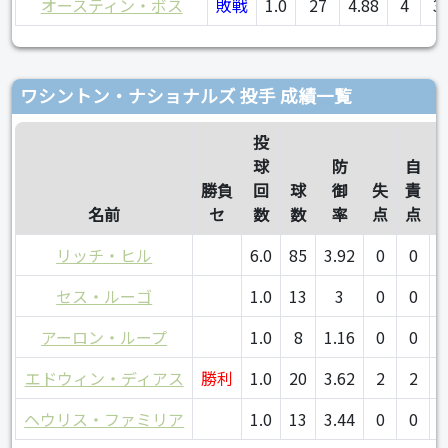
オースティン・ボス
敗戦
1.0
27
4.88
4
3
ワシントン・ナショナルズ 投手 成績一覧
投
球
防
自
勝負
回
球
御
失
責
名前
セ
数
数
率
点
点
リッチ・ヒル
6.0
85
3.92
0
0
セス・ルーゴ
1.0
13
3
0
0
アーロン・ループ
1.0
8
1.16
0
0
エドウィン・ディアス
勝利
1.0
20
3.62
2
2
ヘウリス・ファミリア
1.0
13
3.44
0
0