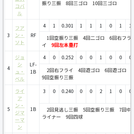
振り三振
8回三ゴロ
10回三ゴロ
コバ
ル
4
1
0.301
1
1
1
0
1
1
フア
3
ン・
RF
1回空振り三振
4回二ゴロ
6回右フラ
ソト
イ
9回左本塁打
ジョ
4
0
0.252
0
0
1
0
0
0
シ
LF-
4
2回右フライ
4回遊ゴロ
6回遊ゴロ
ュ・
1B
9回空振り三振
ベル
ライ
3
0
0.240
0
0
2
1
0
0
ア
ン・
5
1B
2回見逃し三振
5回空振り三振
7回中
ジマ
ライナー
9回四球
ーマ
ン