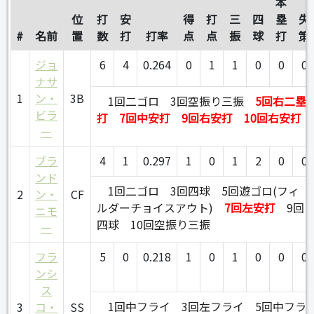
本
位
打
安
得
打
三
四
塁
失
#
名前
置
数
打
打率
点
点
振
球
打
策
ジョ
6
4
0.264
0
1
1
0
0
0
ナサ
1
ン・
3B
1回二ゴロ
3回空振り三振
5回右二塁
ビラ
打
7回中安打
9回右安打
10回右安打
ー
ブラ
4
1
0.297
1
0
1
2
0
0
ンド
1回二ゴロ
3回四球
5回遊ゴロ(フィ
2
ン・
CF
ルダーチョイスアウト)
7回左安打
9回
ニモ
四球
10回空振り三振
ー
フラ
5
0
0.218
1
0
1
0
0
0
ンシ
ス
1回中フライ
3回左フライ
5回中フラ
3
コ・
SS