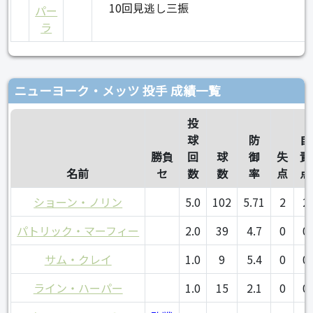
10回見逃し三振
パー
ラ
ニューヨーク・メッツ 投手 成績一覧
投
球
防
自
勝負
回
球
御
失
責
名前
セ
数
数
率
点
点
ショーン・ノリン
5.0
102
5.71
2
2
パトリック・マーフィー
2.0
39
4.7
0
0
サム・クレイ
1.0
9
5.4
0
0
ライン・ハーパー
1.0
15
2.1
0
0