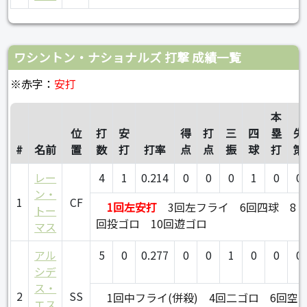
ワシントン・ナショナルズ 打撃 成績一覧
※赤字：
安打
本
位
打
安
得
打
三
四
塁
失
#
名前
置
数
打
打率
点
点
振
球
打
策
レー
4
1
0.214
0
0
0
1
0
0
ン・
1
CF
1回左安打
3回左フライ
6回四球
8
トー
回投ゴロ
10回遊ゴロ
マス
アル
5
0
0.277
0
0
1
0
0
0
シデ
ス・
2
SS
1回中フライ(併殺)
4回二ゴロ
6回空
エス