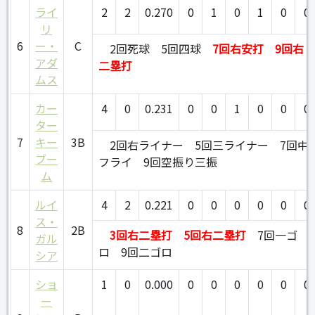
ライ
2
2
0.270
0
1
0
1
0
0
リ
6
ー・
C
2回死球
5回四球
7回右安打
9回右
アダ
二塁打
ムス
カー
4
0
0.231
0
0
1
0
0
0
ター
7
キー
3B
2回右ライナー
5回三ライナー
7回中
ブー
フライ
9回空振り三振
ム
ルイ
4
2
0.221
0
0
0
0
0
0
ス・
8
2B
3回右二塁打
5回右二塁打
7回一ゴ
ガル
ロ
9回二ゴロ
シア
ショ
1
0
0.000
0
0
0
0
0
0
ー