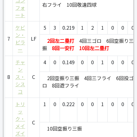
コン
右フライ
10回敬遠四球
フォ
ート
ケビ
5
3
0.219
1
2
1
0
0
0
ン・
7
LF
2回左二塁打
4回三ゴロ
6回空振り三
ピラ
振
8回一安打
10回左二塁打
ー
チャ
4
0
0.149
0
0
1
0
0
0
ン
8
ス・
C
2回空振り三振
4回三フライ
6回投ゴ
シス
ロ
8回遊フライ
コ
トリ
1
0
0.222
0
0
1
0
0
0
ッ
ク・
C
メイ
10回空振り三振
ズイ