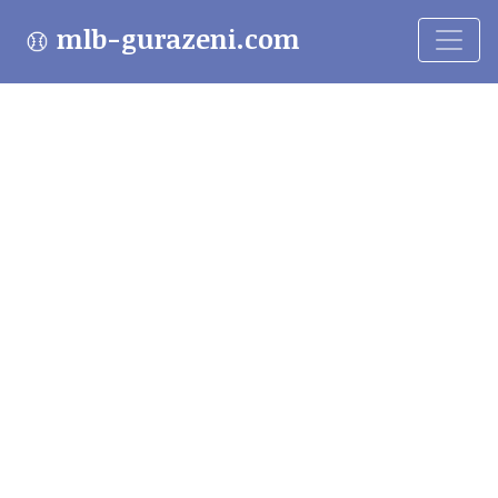
mlb-gurazeni.com