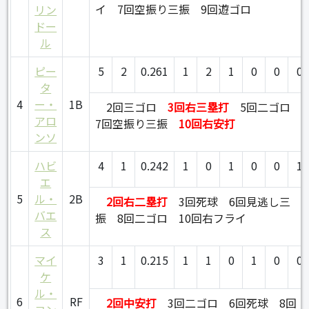
イ
7回空振り三振
9回遊ゴロ
リン
ドー
ル
ピー
5
2
0.261
1
2
1
0
0
0
タ
4
ー・
1B
2回三ゴロ
3回右三塁打
5回二ゴロ
アロ
7回空振り三振
10回右安打
ンソ
ハビ
4
1
0.242
1
0
1
0
0
1
エ
5
ル・
2B
2回右二塁打
3回死球
6回見逃し三
バエ
振
8回二ゴロ
10回右フライ
ス
マイ
3
1
0.215
1
1
0
1
0
0
ケ
ル・
6
RF
2回中安打
3回二ゴロ
6回死球
8回