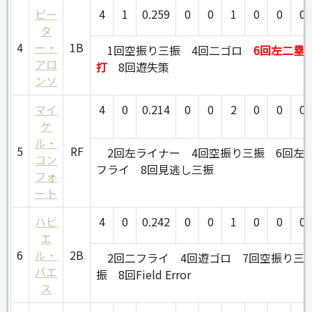
ピー
4
1
0.259
0
0
1
0
0
0
タ
4
ー・
1B
1回空振り三振
4回二ゴロ
6回左二塁
アロ
打
8回遊失策
ンソ
マイ
4
0
0.214
0
0
2
0
0
0
ケ
ル・
5
RF
2回左ライナー
4回空振り三振
6回左
コン
フライ
8回見逃し三振
フォ
ート
ハビ
4
0
0.242
0
0
1
0
0
0
エ
6
ル・
2B
2回二フライ
4回遊ゴロ
7回空振り三
バエ
振
8回Field Error
ス