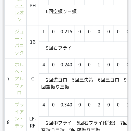
ィ・
PH
6回空振り三振
レオ
ン
ジョ
1
0
0.215
0
0
0
0
0
0
ー・
3B
パニ
9回右フライ
ック
ホル
4
0
0.240
0
0
1
0
0
0
ヘ・
7
アル
C
2回遊ゴロ
5回三失策
6回三ゴロ
9
ファ
回空振り三振
ロ
ブラ
4
0
0.340
0
0
2
0
0
1
イア
ン・
LF-
8
2回中フライ
5回右フライ(併殺)
7回
デラ
RF
空振り三振
9回空振り三振