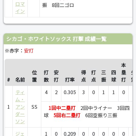
ロマ
振
8回二ゴロ
イン
シカゴ・ホワイトソックス 打撃 成績一覧
※赤字：
安打
本
位
打
安
得
打
三
四
塁
#
名前
置
数
打
打率
点
点
振
球
打
ティ
4
2
0.305
3
0
1
1
0
0
ム・
1
アン
SS
1回中二塁打
2回中ライナー
3回四
ダー
球
5回右二塁打
6回空振り三振
ソン
ジェ
1
0
0.209
0
0
0
0
0
0