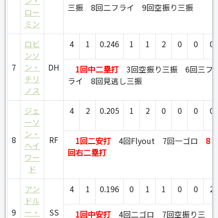
ン・
三振
8回二フライ
9回空振り三振
ロー
ミン
ロビ
4
1
0.246
1
1
2
0
0
0
ンソ
7
ン・
DH
1回中二塁打
3回空振り三振
6回三フ
チリ
ライ
8回見逃し三振
ノス
ジェ
4
2
0.205
1
2
0
0
0
0
ーソ
ン・
8
RF
1回二安打
4回Flyout
7回一ゴロ
8
ヘイ
回右二塁打
ワー
ド
アン
4
1
0.196
0
1
1
0
0
2
ドル
9
ー・
SS
1回中安打
4回二ゴロ
7回空振り三