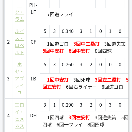
ー
PH-
ク・
LF
7回遊フライ
ラム
ルイ
5
3
0.340
3
1
0
1
0
0
ス・
2
CF
1回遊ゴロ
3回中二塁打
3回遊失策
ロベ
5回中安打
6回中安打
8回四球
ルト
ホ
5
3
0.260
3
2
0
0
0
0
セ・
3
アブ
1B
1回中安打
3回死球
3回左二塁打
5
レイ
回左安打
6回右ライナー
8回遊ゴロ
ユ
エロ
3
1
0.290
3
2
0
3
0
0
イ・
4
DH
1回四球
3回左安打
3回遊失策
5回
ヒメ
四球
6回一フライ
8回四球
ネス