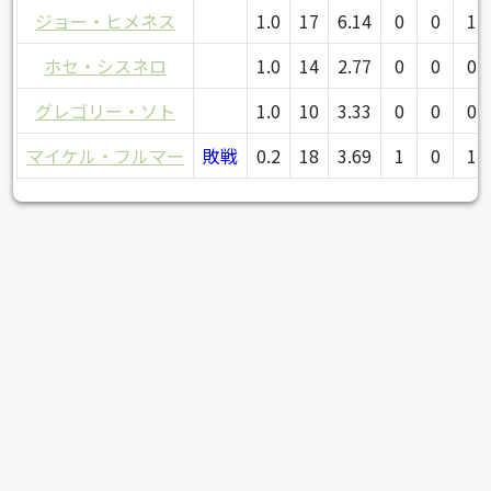
ジョー・ヒメネス
1.0
17
6.14
0
0
1
ホセ・シスネロ
1.0
14
2.77
0
0
0
グレゴリー・ソト
1.0
10
3.33
0
0
0
マイケル・フルマー
敗戦
0.2
18
3.69
1
0
1