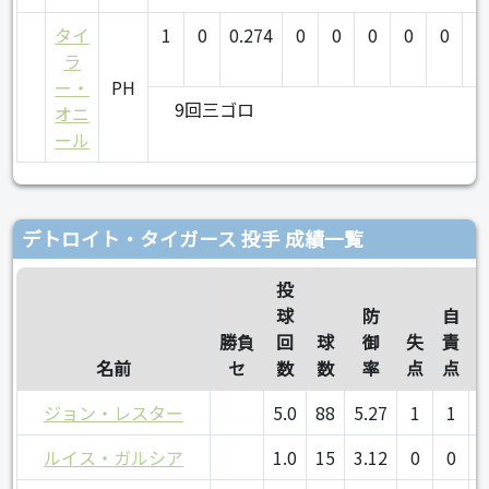
タイ
1
0
0.274
0
0
0
0
0
0
ラ
ー・
PH
9回三ゴロ
オニ
ール
デトロイト・タイガース 投手 成績一覧
投
球
防
自
勝負
回
球
御
失
責
名前
セ
数
数
率
点
点
ジョン・レスター
5.0
88
5.27
1
1
ルイス・ガルシア
1.0
15
3.12
0
0