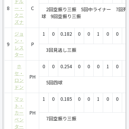
ドル
8
ー・
C
2回空振り三振
5回中ライナー
7回死
クニ
球
9回空振り三振
ズナ
ジョ
1
0
0.182
0
0
1
0
0
0
ン・
9
P
レス
3回見逃し三振
ター
ホ
0
0
0.254
0
0
0
1
0
0
セ・
PH
ロン
5回四球
ドン
マッ
1
0
0.185
0
0
1
0
0
0
ト・
カー
PH
7回空振り三振
ペン
ター