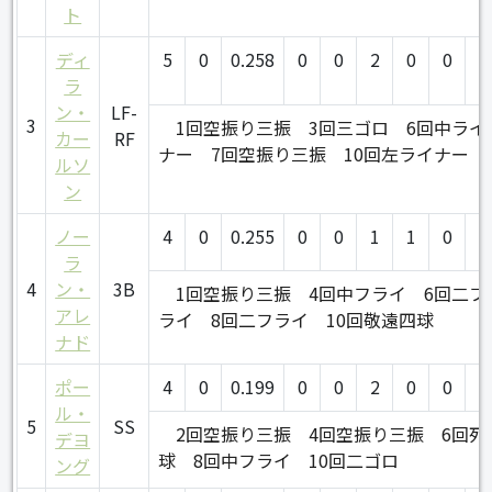
ト
ディ
5
0
0.258
0
0
2
0
0
0
ラ
ン・
LF-
3
1回空振り三振
3回三ゴロ
6回中ライ
カー
RF
ナー
7回空振り三振
10回左ライナー
ルソ
ン
ノー
4
0
0.255
0
0
1
1
0
0
ラ
4
ン・
3B
1回空振り三振
4回中フライ
6回二フ
アレ
ライ
8回二フライ
10回敬遠四球
ナド
ポー
4
0
0.199
0
0
2
0
0
0
ル・
5
SS
2回空振り三振
4回空振り三振
6回死
デヨ
球
8回中フライ
10回二ゴロ
ング