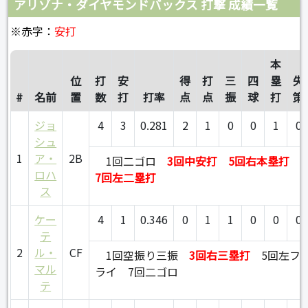
アリゾナ・ダイヤモンドバックス 打撃 成績一覧
※赤字：
安打
本
位
打
安
得
打
三
四
塁
失
#
名前
置
数
打
打率
点
点
振
球
打
策
ジョ
4
3
0.281
2
1
0
0
1
0
シュ
1
ア・
2B
1回二ゴロ
3回中安打
5回右本塁打
ロハ
7回左二塁打
ス
ケー
4
1
0.346
0
1
1
0
0
0
テ
2
ル・
CF
1回空振り三振
3回右三塁打
5回左フ
マル
ライ
7回二ゴロ
テ