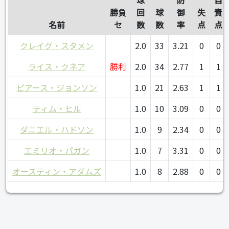
勝負
回
球
御
失
責
名前
セ
数
数
率
点
点
クレイグ・スタメン
2.0
33
3.21
0
0
ライス・クネア
勝利
2.0
34
2.77
1
1
ピアース・ジョンソン
1.0
21
2.63
1
1
ティム・ヒル
1.0
10
3.09
0
0
ダニエル・ハドソン
1.0
9
2.34
0
0
エミリオ・パガン
1.0
7
3.31
0
0
オースティン・アダムズ
1.0
8
2.88
0
0