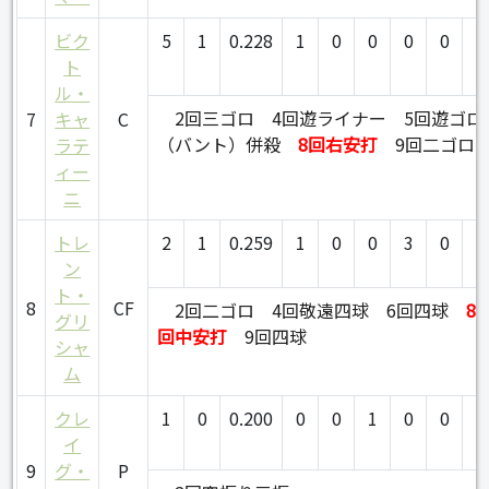
ビク
5
1
0.228
1
0
0
0
0
0
ト
ル・
2回三ゴロ
4回遊ライナー
5回遊ゴロ
7
キャ
C
（バント）併殺
8回右安打
9回二ゴロ
ラテ
ィー
ニ
トレ
2
1
0.259
1
0
0
3
0
0
ン
ト・
8
CF
2回二ゴロ
4回敬遠四球
6回四球
8
グリ
回中安打
9回四球
シャ
ム
クレ
1
0
0.200
0
0
1
0
0
0
イ
9
グ・
P