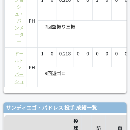
シ
ュ・
バ
PH
7回空振り三振
ンメ
ータ
ー
ドー
1
0
0.218
0
0
0
0
0
0
ルト
ン
PH
9回遊ゴロ
バー
ショ
サンディエゴ・パドレス 投手 成績一覧
投
球
防
自