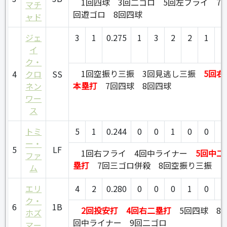
1回四球
3回二ゴロ
5回左フライ
7
マチ
回遊ゴロ
8回四球
ャド
ジェ
3
1
0.275
1
3
2
2
1
0
イ
ク・
1回空振り三振
3回見逃し三振
5回右
4
クロ
SS
本塁打
7回四球
8回四球
ネン
ワー
ス
トミ
5
1
0.244
0
0
1
0
0
0
ー・
5
LF
1回右フライ
4回中ライナー
5回中二
ファ
塁打
7回三ゴロ併殺
8回空振り三振
ム
エリ
4
2
0.280
0
0
0
1
0
0
ク・
6
1B
2回投安打
4回右二塁打
5回四球
8
ホズ
回中ライナー
9回二ゴロ
マー