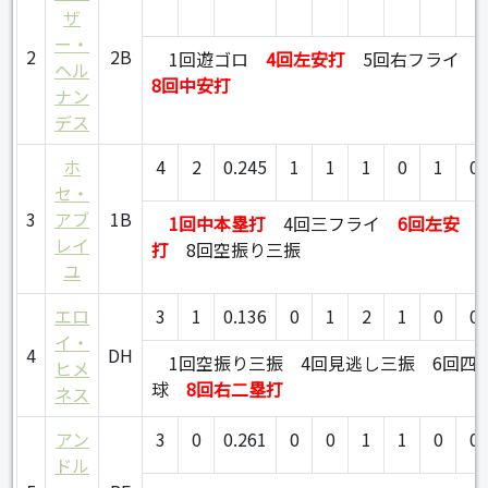
ザ
ー・
2
2B
1回遊ゴロ
4回左安打
5回右フライ
ヘル
8回中安打
ナン
デス
ホ
4
2
0.245
1
1
1
0
1
0
セ・
3
アブ
1B
1回中本塁打
4回三フライ
6回左安
レイ
打
8回空振り三振
ユ
エロ
3
1
0.136
0
1
2
1
0
0
イ・
4
DH
1回空振り三振
4回見逃し三振
6回四
ヒメ
球
8回右二塁打
ネス
アン
3
0
0.261
0
0
1
1
0
0
ドル