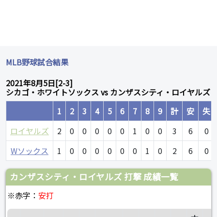
MLB野球試合結果
2021年8月5日[2-3]
シカゴ・ホワイトソックス vs カンザスシティ・ロイヤルズ
1
2
3
4
5
6
7
8
9
計
安
失
ロイヤルズ
2
0
0
0
0
0
1
0
0
3
6
0
Wソックス
1
0
0
0
0
0
0
1
0
2
6
0
カンザスシティ・ロイヤルズ 打撃 成績一覧
※赤字：
安打