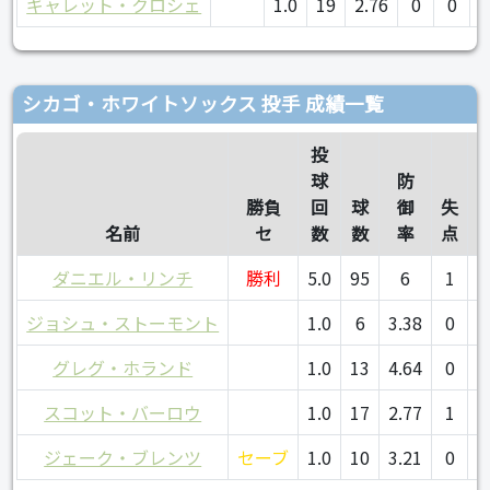
ギャレット・クロシェ
1.0
19
2.76
0
0
シカゴ・ホワイトソックス 投手 成績一覧
投
球
防
勝負
回
球
御
失
名前
セ
数
数
率
点
ダニエル・リンチ
勝利
5.0
95
6
1
ジョシュ・ストーモント
1.0
6
3.38
0
グレグ・ホランド
1.0
13
4.64
0
スコット・バーロウ
1.0
17
2.77
1
ジェーク・ブレンツ
セーブ
1.0
10
3.21
0