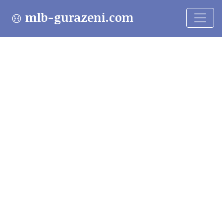
mlb-gurazeni.com