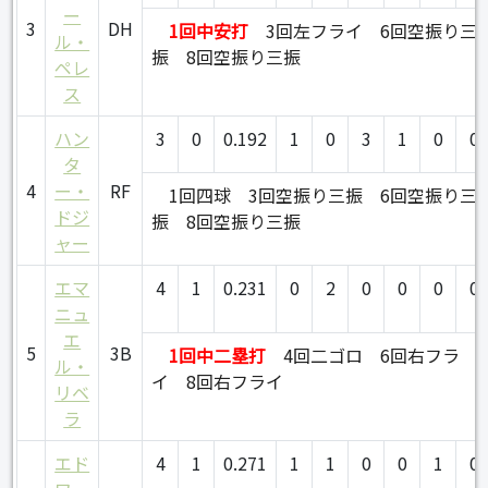
ー
3
DH
1回中安打
3回左フライ
6回空振り三
ル・
振
8回空振り三振
ペレ
ス
ハン
3
0
0.192
1
0
3
1
0
0
タ
4
ー・
RF
1回四球
3回空振り三振
6回空振り三
ドジ
振
8回空振り三振
ャー
エマ
4
1
0.231
0
2
0
0
0
0
ニュ
エ
5
3B
1回中二塁打
4回二ゴロ
6回右フラ
ル・
イ
8回右フライ
リベ
ラ
エド
4
1
0.271
1
1
0
0
1
0