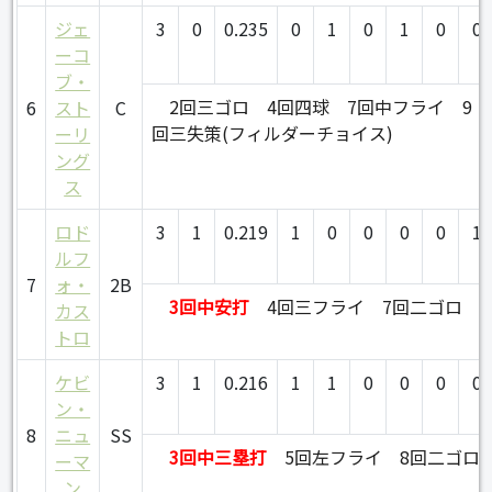
ジェ
3
0
0.235
0
1
0
1
0
0
ーコ
ブ・
2回三ゴロ
4回四球
7回中フライ
9
6
スト
C
回三失策(フィルダーチョイス)
ーリ
ング
ス
ロド
3
1
0.219
1
0
0
0
0
1
ルフ
7
ォ・
2B
3回中安打
4回三フライ
7回二ゴロ
カス
トロ
ケビ
3
1
0.216
1
1
0
0
0
0
ン・
8
ニュ
SS
3回中三塁打
5回左フライ
8回二ゴロ
ーマ
ン