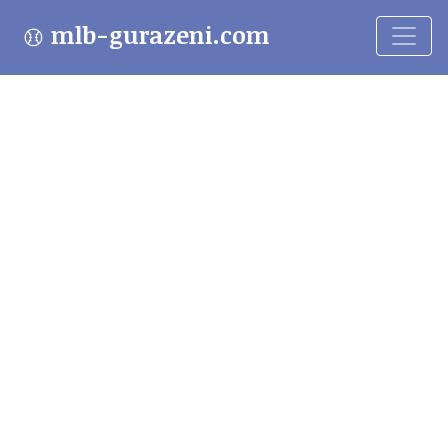
mlb-gurazeni.com