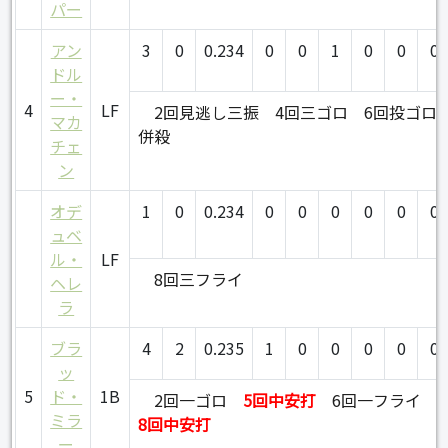
パー
アン
3
0
0.234
0
0
1
0
0
0
ドル
ー・
4
LF
2回見逃し三振
4回三ゴロ
6回投ゴロ
マカ
併殺
チェ
ン
オデ
1
0
0.234
0
0
0
0
0
0
ュベ
ル・
LF
8回三フライ
ヘレ
ラ
ブラ
4
2
0.235
1
0
0
0
0
0
ッ
5
ド・
1B
2回一ゴロ
5回中安打
6回一フライ
ミラ
8回中安打
ー