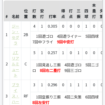
本
位
打
安
得
打
三
四
塁
失
#
名前
置
数
打
打率
点
点
振
球
打
策
ジー
4
1
0.305
0
0
0
1
0
0
ン・
1
2B
1回遊ゴロ
4回遊ライナー
5回四球
セグ
7回中フライ
9回中安打
ラ
J.T.
5
1
0.257
1
0
1
0
0
0
リア
2
ルミ
C
1回見逃し三振
4回遊ゴロ
5回二ゴ
ュー
ロ
8回右二塁打
9回三ゴロ
ト
ブラ
3
1
0.296
0
1
1
1
0
0
イ
3
ス・
RF
1回空振り三振
4回二失策
6回四球
ハー
8回左安打