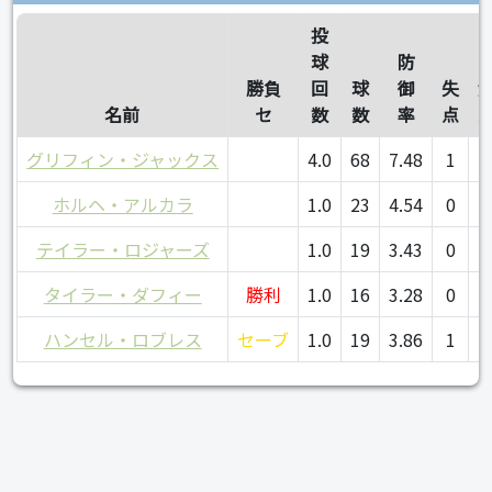
投
球
防
勝負
回
球
御
失
名前
セ
数
数
率
点
グリフィン・ジャックス
4.0
68
7.48
1
1
ホルヘ・アルカラ
1.0
23
4.54
0
0
テイラー・ロジャーズ
1.0
19
3.43
0
0
タイラー・ダフィー
勝利
1.0
16
3.28
0
0
ハンセル・ロブレス
セーブ
1.0
19
3.86
1
0