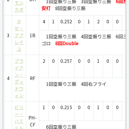
1回空振り三振
3回空振り三振
6回左
モン
安打
8回空振り三振
カダ
ホ
4
1
0.252
0
1
2
0
0
0
セ・
3
アブ
1B
1回空振り三振
4回空振り三振
6回三
レイ
ゴロ
8回Double
ユ
ブラ
2
0
0.257
0
0
1
0
0
0
イア
ン・
4
RF
グッ
1回空振り三振
4回右フライ
ドウ
ィン
ビリ
1
0
0.215
0
0
1
0
0
0
ー・
PH-
ハミ
CF
6回空振り三振
ルト