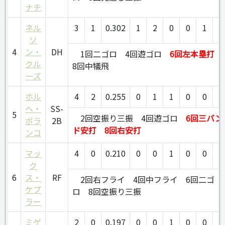
ナチ
ネル
3
1
0.302
1
2
0
0
1
0
ソ
4
ン・
DH
1回二ゴロ
4回遊ゴロ
6回左本塁打
クル
8回中犠飛
ーズ
ホル
4
2
0.255
0
1
1
0
0
0
ヘ・
SS-
5
2回空振り三振
4回遊ゴロ
6回三バン
ポラ
2B
ド安打
8回右安打
ンコ
マッ
4
0
0.210
0
0
1
0
0
0
ク
6
ス・
RF
2回右フライ
4回中フライ
6回二ゴ
ケプ
ロ
8回空振り三振
ラー
ミゲ
2
0
0.197
0
0
1
0
0
0