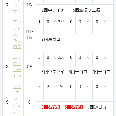
7
ル・
1B
2回中ライナー
5回空振り三振
サノ
アレ
1
0
0.255
0
0
0
0
0
0
ック
PH-
ス・
1B
7回遊ゴロ
キリ
ロフ
ニッ
3
0
0.250
0
0
0
0
0
0
ク・
8
CF
ゴー
3回中フライ
5回一ゴロ
7回一ゴロ
ドン
ライ
3
2
0.190
0
0
0
0
0
0
ア
ン・
9
C
ジェ
3回右安打
5回右安打
7回遊ゴロ
ファ