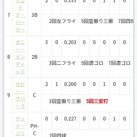
イ
7
ク・
3B
2回左フライ
5回空振り三振
7回四球
バー
ガー
ダニ
3
0
0.203
0
0
0
0
0
0
ー・
8
メン
2B
3回二フライ
5回遊ゴロ
7回遊ゴロ
ディ
ック
セビ
2
1
0.200
0
0
1
0
0
0
ー・
9
C
ザバ
3回空振り三振
5回三安打
ーラ
ザッ
0
0
0.227
0
0
0
1
0
0
ク・
PH-
コリ
C
7回四球