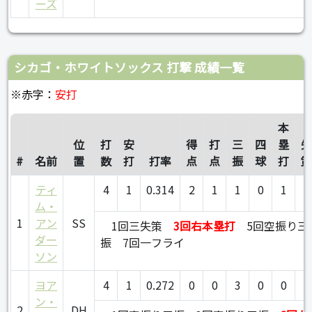
ーズ
シカゴ・ホワイトソックス 打撃 成績一覧
※赤字：
安打
本
位
打
安
得
打
三
四
塁
#
名前
置
数
打
打率
点
点
振
球
打
ティ
4
1
0.314
2
1
1
0
1
0
ム・
1
アン
SS
1回三失策
3回右本塁打
5回空振り三
ダー
振
7回一フライ
ソン
ヨア
4
1
0.272
0
0
3
0
0
0
ン・
2
DH