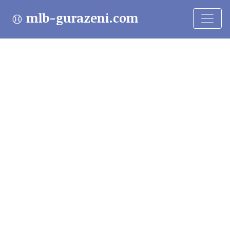
mlb-gurazeni.com