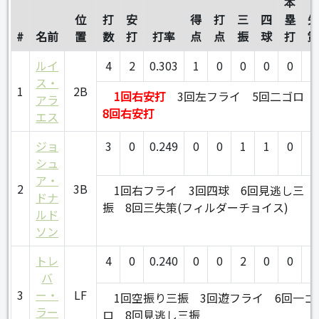
本
位
打
安
得
打
三
四
塁
#
名前
置
数
打
打率
点
点
振
球
打
ルイ
4
2
0.303
1
0
0
0
0
0
ス・
1
2B
1回右安打
3回左フライ
5回二ゴロ
アラ
8回右安打
エス
ジョ
3
0
0.249
0
0
1
1
0
1
シュ
ア・
2
3B
1回右フライ
3回四球
6回見逃し三
ドナ
振
8回三失策(フィルダーチョイス)
ルド
ソン
トレ
4
0
0.240
0
0
2
0
0
0
バ
3
ー・
LF
1回空振り三振
3回遊フライ
6回一ゴ
ラー
ロ
8回見逃し三振