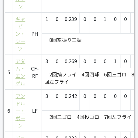
ン
ギャ
1
0
0.239
0
0
1
0
0
0
ビ
ン・
PH
8回空振り三振
シー
ツ
アダ
3
0
0.269
0
0
0
1
0
0
ム・
CF-
5
2回捕フライ
4回四球
6回三ゴロ
8
エン
RF
回左フライ
ゲル
アン
3
0
0.242
0
0
0
0
0
0
ドル
6
ー・
LF
2回三ゴロ
4回投ゴロ
7回左フライ
ボー
ン
ジェ
2
0
0.333
0
0
1
1
0
0