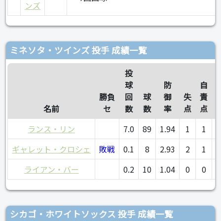
ンズ
ミネソタ・ツインズ 投手 成績一覧
投
球
防
自
勝負
回
球
御
失
責
名前
セ
数
数
率
点
点
ランス・リン
7.0
89
1.94
1
1
ギャレット・クロシェ
敗戦
0.1
8
2.93
2
1
ライアン・バー
0.2
10
1.04
0
0
シカゴ・ホワイトソックス 投手 成績一覧