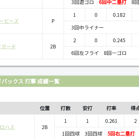
3回遊ゴロ
6回中二塁打
8
1
0
0.182
ービーズ
P
3回中ライナー
2
0
0.245
ソガード
2B
6回左フライ
8回一ゴロ
バックス 打撃 成績一覧
位置
打数
安打
打率
得
1
1
0.261
2
ロハス
2B
1回四球
3回四球
5回右二塁打