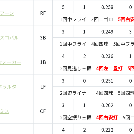
5
1
0.258
0
フーン
RF
1回中フライ
3回二ゴロ
5回右
3
1
0.249
3
スコバル
3B
1回中フライ
4回四球
5回中フ
4
2
0.236
1
ウォーカー
1B
2回見逃し三振
4回左二塁打
5
3
0
0.251
0
ペラルタ
LF
2回遊ライナー
4回四球
5回四
3
1
0.262
0
ミス
CF
2回空振り三振
4回右安打
5回
4
2
0.212
0