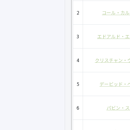
2
コール・カル
3
エドアルド・エ
4
クリスチャン・
5
デービッド・
6
パビン・ス