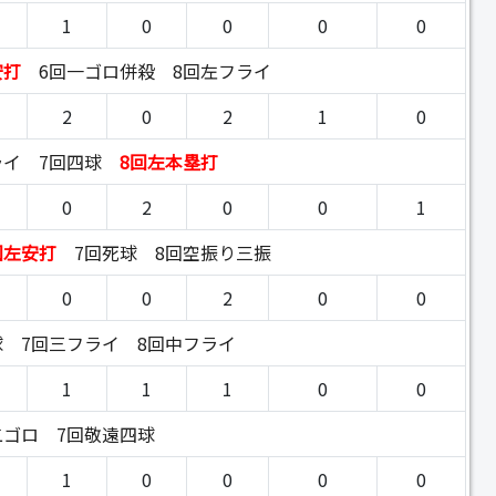
1
0
0
0
0
安打
6回一ゴロ併殺
8回左フライ
2
0
2
1
0
ライ
7回四球
8回左本塁打
0
2
0
0
1
回左安打
7回死球
8回空振り三振
0
0
2
0
0
球
7回三フライ
8回中フライ
1
1
1
0
0
二ゴロ
7回敬遠四球
1
0
0
0
0