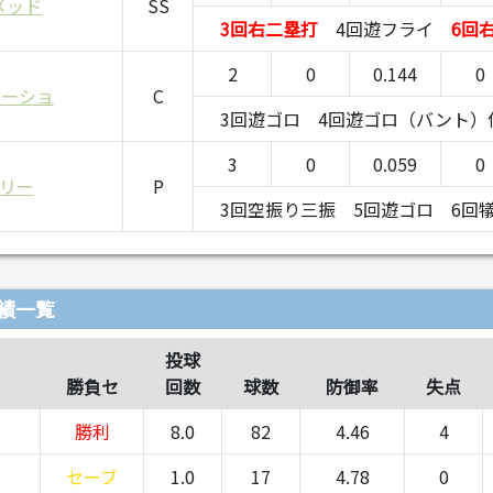
メッド
SS
3回右二塁打
4回遊フライ
6回
2
0
0.144
0
バーショ
C
3回遊ゴロ
4回遊ゴロ（バント）
3
0
0.059
0
リー
P
3回空振り三振
5回遊ゴロ
6回
成績一覧
投球
勝負セ
回数
球数
防御率
失点
勝利
8.0
82
4.46
4
セーブ
1.0
17
4.78
0