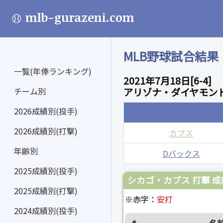
mlb-gurazeni.com
MLB野球試合結果
一覧(年俸ランキング)
2021年7月18日[6-4]
チーム別
アリゾナ・ダイヤモンド
2026成績別(投手)
2026成績別(打撃)
カブス
年齢別
Dバックス
2025成績別(投手)
シカゴ・カブス 打撃 
2025成績別(打撃)
※赤字：
安打
2024成績別(投手)