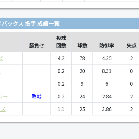
バックス 投手 成績一覧
投球
勝負セ
回数
球数
防御率
失点
ズ
4.2
78
4.35
2
ン
0.2
20
8.31
0
ン
0.2
9
6
0
ラー
敗戦
0.2
24
2.84
2
ーズ
1.1
25
3.86
2