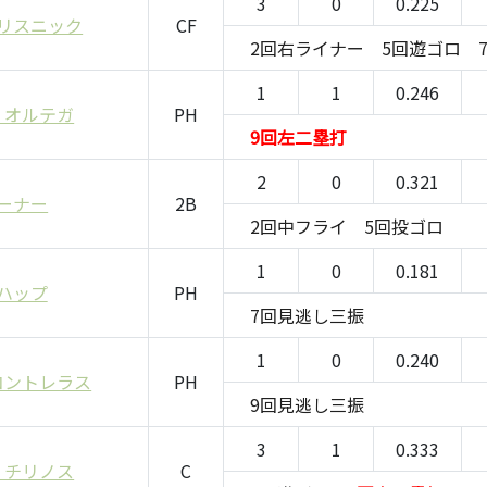
3
0
0.225
リスニック
CF
2回右ライナー
5回遊ゴロ
1
1
0.246
・オルテガ
PH
9回左二塁打
2
0
0.321
ーナー
2B
2回中フライ
5回投ゴロ
1
0
0.181
ハップ
PH
7回見逃し三振
1
0
0.240
コントレラス
PH
9回見逃し三振
3
1
0.333
・チリノス
C