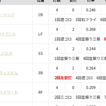
前
位置
打数
安打
打率
4
0
0.246
・リッゾ
1B
1回遊ゴロ
3回右フライ
6
4
2
0.268
ライアント
LF
1回遊ゴロ
4回空振り三振
4
2
0.244
・バエス
SS
1回空振り三振
4回空振り三
4
1
0.264
ウィスドム
3B
2回左安打
4回遊ゴロ
6回
4
0
0.209
ヘイワード
RF
2回三ゴロ
5回空振り三振