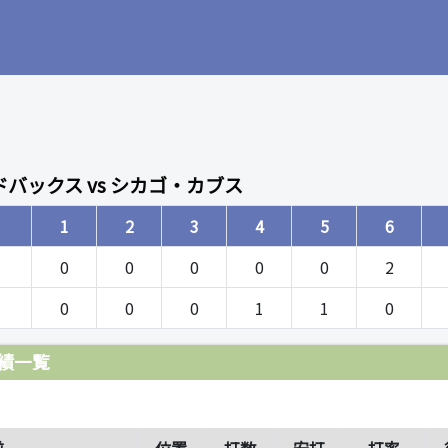
バックス vs シカゴ・カブス
1
2
3
4
5
6
0
0
0
0
0
2
0
0
0
1
1
0
成績一覧