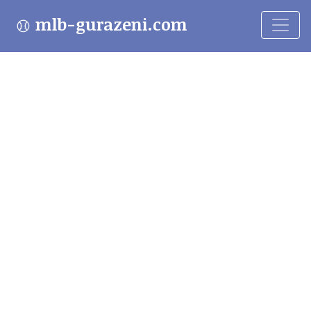
mlb-gurazeni.com