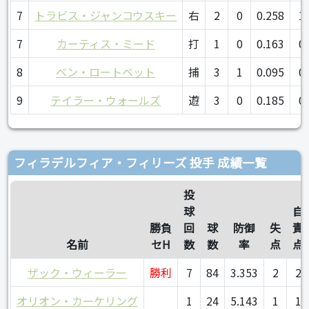
7
トラビス・ジャンコウスキー
右
2
0
0.258
1
7
カーティス・ミード
打
1
0
0.163
0
8
ベン・ロートベット
捕
3
1
0.095
0
9
テイラー・ウォールズ
遊
3
0
0.185
0
フィラデルフィア・フィリーズ 投手 成績一覧
投
球
自
勝負
回
球
防御
失
責
名前
セH
数
数
率
点
点
ザック・ウィーラー
勝利
7
84
3.353
2
2
オリオン・カーケリング
1
24
5.143
1
1