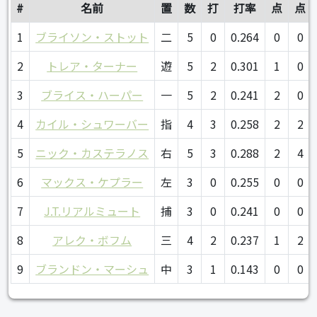
#
名前
置
数
打
打率
点
点
1
ブライソン・ストット
二
5
0
0.264
0
0
2
トレア・ターナー
遊
5
2
0.301
1
0
3
ブライス・ハーパー
一
5
2
0.241
2
0
4
カイル・シュワーバー
指
4
3
0.258
2
2
5
ニック・カステラノス
右
5
3
0.288
2
4
6
マックス・ケプラー
左
3
0
0.255
0
0
7
J.T.リアルミュート
捕
3
0
0.241
0
0
8
アレク・ボフム
三
4
2
0.237
1
2
9
ブランドン・マーシュ
中
3
1
0.143
0
0