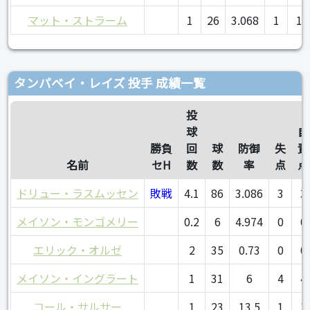
マット・ストラーム
1
26
3.068
1
1
タンパベイ・レイズ 投手 成績一覧
投
球
自
勝負
回
球
防御
失
責
名前
セH
数
数
率
点
点
ドリュー・ラスムッセン
敗戦
4.1
86
3.086
3
3
メイソン・モンゴメリー
0.2
6
4.974
0
0
エリック・オルゼ
2
35
0.73
0
0
メイソン・イングラート
1
31
6
4
4
コール・サルサー
1
23
13.5
1
1