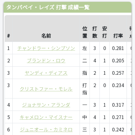
タンパベイ・レイズ 打撃 成績一覧
位
打
安
得
#
名前
置
数
打
打率
点
1
チャンドラー・シンプソン
左
3
0
0.281
0
2
ブランドン・ロウ
二
4
1
0.205
1
3
ヤンディ・ディアス
指
2
1
0.257
1
3
打
2
0
0.234
0
クリストファー・モレル
指
4
ジョナサン・アランダ
一
3
1
0.317
1
5
キャメロン・マイスナー
中
4
1
0.271
0
6
ジュニオール・カミネロ
三
3
1
0.242
0