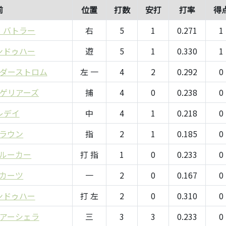
前
位置
打数
安打
打率
得
・バトラー
右
5
1
0.271
1
ンドゥハー
遊
5
1
0.330
1
ダーストロム
左 一
4
2
0.292
0
ゲリアーズ
捕
4
0
0.238
0
レデイ
中
4
1
0.218
0
ラウン
指
2
1
0.185
0
ルーカー
打 指
1
0
0.233
0
カーツ
一
2
0
0.167
0
ンドゥハー
打 左
2
0
0.310
0
アーシェラ
三
3
3
0.233
0