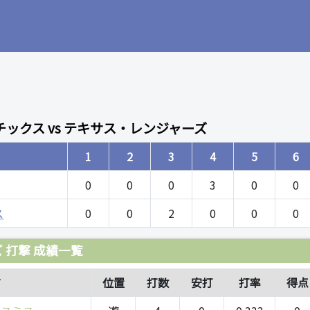
ックス vs テキサス・レンジャーズ
1
2
3
4
5
6
0
0
0
3
0
0
ス
0
0
2
0
0
0
 打撃 成績一覧
前
位置
打数
安打
打率
得点