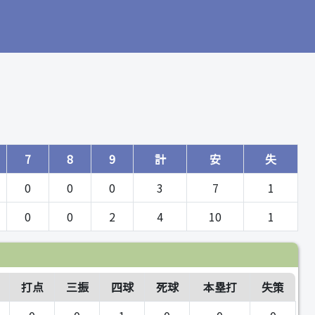
7
8
9
計
安
失
0
0
0
3
7
1
0
0
2
4
10
1
打点
三振
四球
死球
本塁打
失策