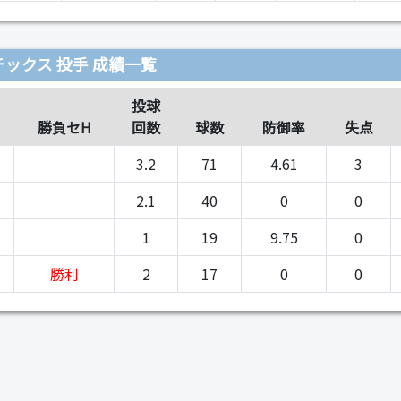
ックス 投手 成績一覧
投球
勝負セH
回数
球数
防御率
失点
3.2
71
4.61
3
2.1
40
0
0
1
19
9.75
0
勝利
2
17
0
0