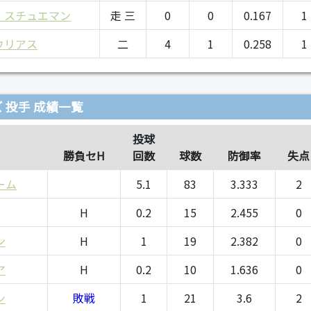
・スチュエマン
走 三
0
0
0.167
1
ウリアス
二
4
1
0.258
1
 投手 成績一覧
投球
勝負セH
回数
球数
防御率
失点
ーム
5.1
83
3.333
2
ー
H
0.2
15
2.455
0
ン
H
1
19
2.382
0
ア
H
0.2
10
1.636
0
ン
敗戦
1
21
3.6
2