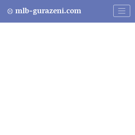
mlb-gurazeni.com