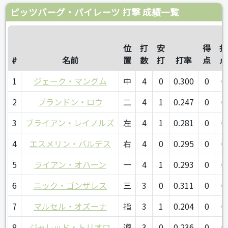
ピッツバーグ・パイレーツ 打撃 成績一覧
位
打
安
得
打
#
名前
置
数
打
打率
点
点
1
ジェーク・マングム
中
4
0
0.300
0
0
2
ブランドン・ロウ
二
4
1
0.247
0
0
3
ブライアン・レイノルズ
左
4
1
0.281
0
0
4
エスメリン・バルデス
右
4
0
0.295
0
0
5
ライアン・オハーン
一
4
1
0.293
0
0
6
ニック・ゴンザレス
三
3
0
0.311
0
0
7
マルセル・オズーナ
指
3
1
0.204
0
0
8
ジャレッド・トリオロ
遊
3
0
0.236
0
0