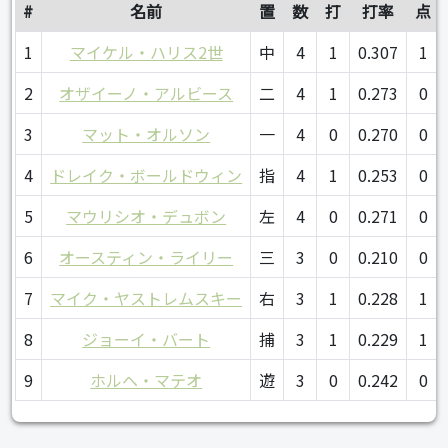
#
名前
置
数
打
打率
点
1
マイケル・ハリス2世
中
4
1
0.307
1
2
オザイーノ・アルビース
二
4
1
0.273
0
3
マット・オルソン
一
4
0
0.270
0
4
ドレイク・ボールドウィン
指
4
1
0.253
0
5
マウリシオ・デュボン
左
4
0
0.271
0
6
オースティン・ライリー
三
3
0
0.210
0
7
マイク・ヤストレムスキー
右
3
1
0.228
1
8
ジョーイ・バート
捕
3
1
0.229
1
9
ホルヘ・マテオ
遊
3
0
0.242
0