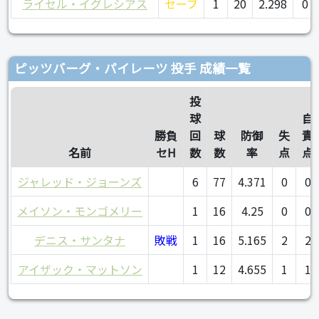
ライセル・イグレシアス
セーブ
1
20
2.298
0
ピッツバーグ・パイレーツ 投手 成績一覧
投
球
自
勝負
回
球
防御
失
責
名前
セH
数
数
率
点
点
ジャレッド・ジョーンズ
6
77
4.371
0
0
メイソン・モンゴメリー
1
16
4.25
0
0
デニス・サンタナ
敗戦
1
16
5.165
2
2
アイザック・マットソン
1
12
4.655
1
1