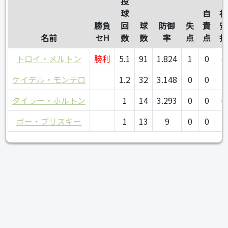
投
球
自
被
勝負
回
球
防御
失
責
安
名前
セH
数
数
率
点
点
打
トロイ・メルトン
勝利
5.1
91
1.824
1
0
4
ケイデル・モンテロ
1.2
32
3.148
0
0
2
タイラー・ホルトン
1
14
3.293
0
0
0
ボー・ブリスキー
1
13
9
0
0
1