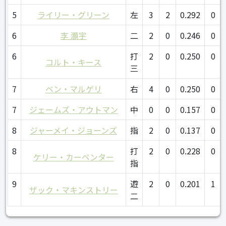
5
ライリー・グリーン
左
3
2
0.292
0
6
李 灝宇
二
2
0
0.246
0
6
打
2
0
0.250
0
コルト・キース
三
7
ベン・マルゲリ
右
4
0
0.250
0
7
ジェームズ・アウトマン
中
0
0
0.157
0
8
ジャーメイ・ジョーンズ
指
2
0
0.137
0
8
打
2
0
0.228
0
ケリー・カーペンター
指
9
遊
2
0
0.201
1
ザック・マキンストリー
二