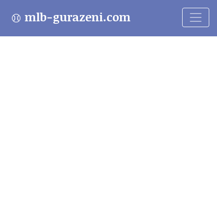
mlb-gurazeni.com