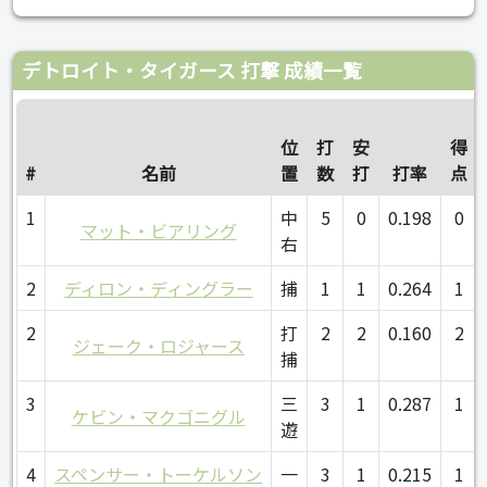
デトロイト・タイガース 打撃 成績一覧
位
打
安
得
#
名前
置
数
打
打率
点
1
中
5
0
0.198
0
マット・ビアリング
右
2
ディロン・ディングラー
捕
1
1
0.264
1
2
打
2
2
0.160
2
ジェーク・ロジャース
捕
3
三
3
1
0.287
1
ケビン・マクゴニグル
遊
4
スペンサー・トーケルソン
一
3
1
0.215
1