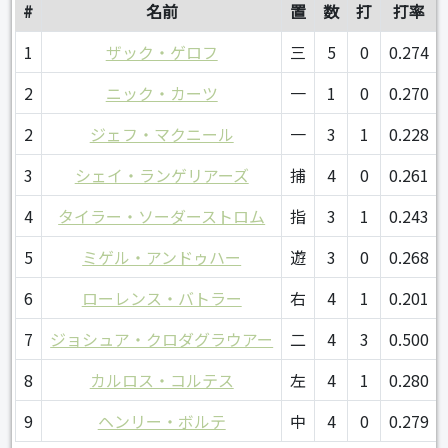
#
名前
置
数
打
打率
1
ザック・ゲロフ
三
5
0
0.274
2
ニック・カーツ
一
1
0
0.270
2
ジェフ・マクニール
一
3
1
0.228
3
シェイ・ランゲリアーズ
捕
4
0
0.261
4
タイラー・ソーダーストロム
指
3
1
0.243
5
ミゲル・アンドゥハー
遊
3
0
0.268
6
ローレンス・バトラー
右
4
1
0.201
7
ジョシュア・クロダグラウアー
二
4
3
0.500
8
カルロス・コルテス
左
4
1
0.280
9
ヘンリー・ボルテ
中
4
0
0.279