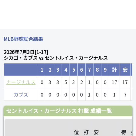
MLB野球試合結果
2026年7月3日[1-17]
シカゴ・カブス vs セントルイス・カージナルス
1
2
3
4
5
6
7
8
9
計
安
カージナルス
0
3
3
5
3
2
1
0
0
17
17
カブス
0
0
0
0
0
0
1
0
0
1
7
セントルイス・カージナルス 打撃 成績一覧
位
打
安
得