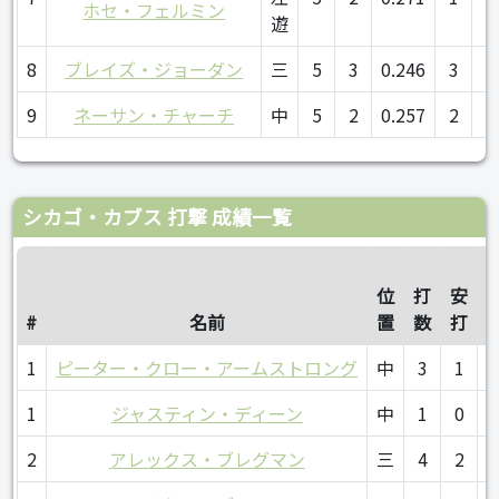
ホセ・フェルミン
遊
8
ブレイズ・ジョーダン
三
5
3
0.246
3
0
9
ネーサン・チャーチ
中
5
2
0.257
2
3
シカゴ・カブス 打撃 成績一覧
位
打
安
#
名前
置
数
打
1
ピーター・クロー・アームストロング
中
3
1
0
1
ジャスティン・ディーン
中
1
0
0
2
アレックス・ブレグマン
三
4
2
0