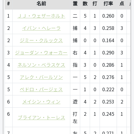
#
名前
置
数
打
打率
点
1
ＪＪ・ウェザーホルト
二
5
1
0.260
0
0
2
イバン・ヘレーラ
捕
4
3
0.258
3
2
2
ジミー・クルックス
捕
0
0
0.164
0
0
3
ジョーダン・ウォーカー
右
4
1
0.290
3
0
4
ネルソン・ベラスケス
指
3
0
0.286
1
2
5
アレク・バールソン
一
5
2
0.276
1
4
5
ペドロ・パージェス
一
1
0
0.222
0
0
6
メイシン・ウィン
遊
4
2
0.253
2
4
6
打
2
1
0.245
1
1
ブライアン・トーレス
左
7
左
5
2
0.271
1
1