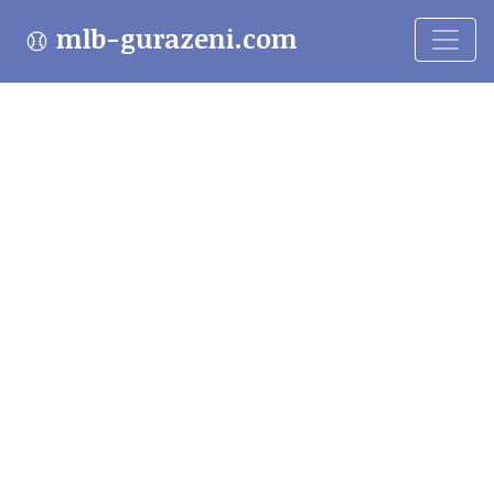
mlb-gurazeni.com