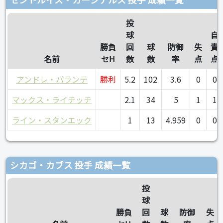
投
球
自
勝負
回
球
防御
失
責
名前
セH
数
数
率
点
点
アンドレ・パランテ
勝利
5.2
102
3.6
0
0
マックス・ライチッチ
2.1
34
5
1
1
ライン・スタンエック
1
13
4.959
0
0
シカゴ・カブス 投手 成績一覧
投
球
勝負
回
球
防御
失