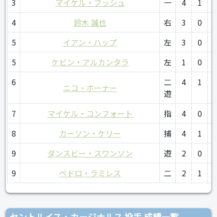
3
マイケル・ブッシュ
一
4
1
0
4
鈴木 誠也
右
3
0
0
5
イアン・ハップ
左
3
0
0
5
ケビン・アルカンタラ
左
1
0
0
6
二
4
1
0
ニコ・ホーナー
遊
7
マイケル・コンフォート
指
4
0
0
8
カーソン・ケリー
捕
4
1
0
9
ダンスビー・スワンソン
遊
2
0
0
9
ペドロ・ラミレス
二
2
1
0
セントルイス・カージナルス 投手 成績一覧