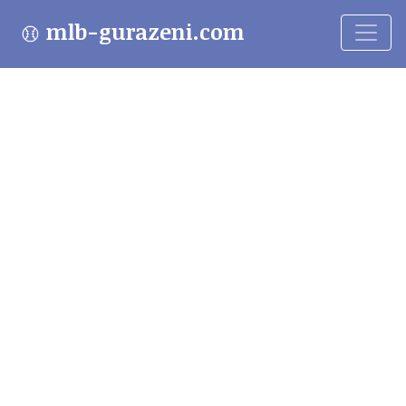
mlb-gurazeni.com