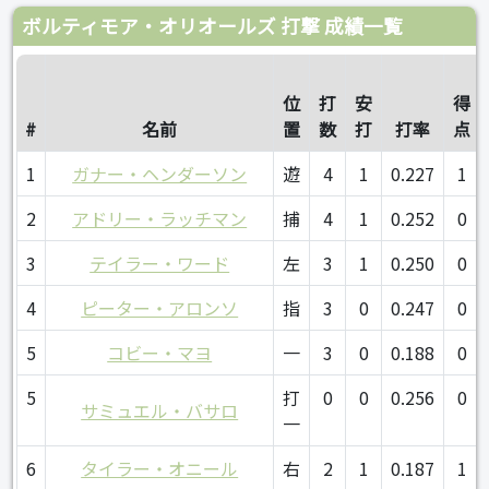
ボルティモア・オリオールズ 打撃 成績一覧
位
打
安
得
#
名前
置
数
打
打率
点
1
ガナー・ヘンダーソン
遊
4
1
0.227
1
2
アドリー・ラッチマン
捕
4
1
0.252
0
3
テイラー・ワード
左
3
1
0.250
0
4
ピーター・アロンソ
指
3
0
0.247
0
5
コビー・マヨ
一
3
0
0.188
0
5
打
0
0
0.256
0
サミュエル・バサロ
一
6
タイラー・オニール
右
2
1
0.187
1