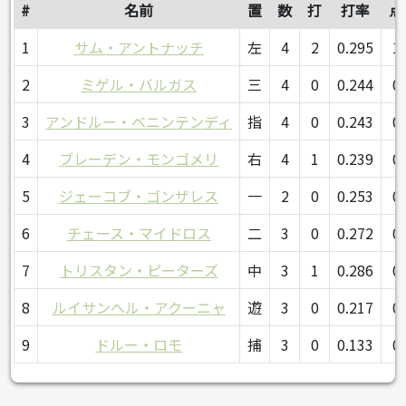
#
名前
置
数
打
打率
点
1
サム・アントナッチ
左
4
2
0.295
1
2
ミゲル・バルガス
三
4
0
0.244
0
3
アンドルー・ベニンテンディ
指
4
0
0.243
0
4
ブレーデン・モンゴメリ
右
4
1
0.239
0
5
ジェーコブ・ゴンザレス
一
2
0
0.253
0
6
チェース・マイドロス
二
3
0
0.272
0
7
トリスタン・ピーターズ
中
3
1
0.286
0
8
ルイサンヘル・アクーニャ
遊
3
0
0.217
0
9
ドルー・ロモ
捕
3
0
0.133
0