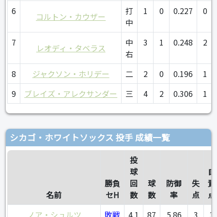
6
打
1
0
0.227
0
コルトン・カウザー
中
7
中
3
1
0.248
2
レオディ・タベラス
右
8
ジャクソン・ホリデー
二
2
0
0.196
1
9
ブレイズ・アレクサンダー
三
4
2
0.306
1
シカゴ・ホワイトソックス 投手 成績一覧
投
球
自
勝負
回
球
防御
失
責
名前
セH
数
数
率
点
点
ノア・シュルツ
敗戦
4.1
87
5.86
3
3