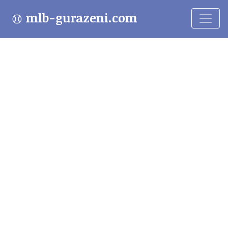
mlb-gurazeni.com