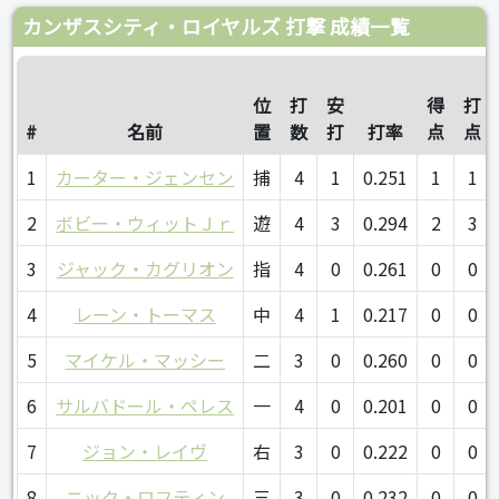
カンザスシティ・ロイヤルズ 打撃 成績一覧
位
打
安
得
打
#
名前
置
数
打
打率
点
点
1
カーター・ジェンセン
捕
4
1
0.251
1
1
2
ボビー・ウィットＪｒ
遊
4
3
0.294
2
3
3
ジャック・カグリオン
指
4
0
0.261
0
0
4
レーン・トーマス
中
4
1
0.217
0
0
5
マイケル・マッシー
二
3
0
0.260
0
0
6
サルバドール・ペレス
一
4
0
0.201
0
0
7
ジョン・レイヴ
右
3
0
0.222
0
0
8
ニック・ロフティン
三
3
0
0.232
0
0