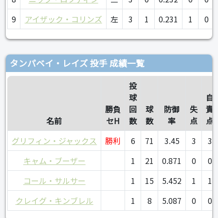
9
アイザック・コリンズ
左
3
1
0.231
1
0
タンパベイ・レイズ 投手 成績一覧
投
球
自
勝負
回
球
防御
失
責
名前
セH
数
数
率
点
点
グリフィン・ジャックス
勝利
6
71
3.45
3
3
キャム・ブーザー
1
21
0.871
0
0
コール・サルサー
1
15
5.452
1
1
クレイグ・キンブレル
1
8
5.087
0
0