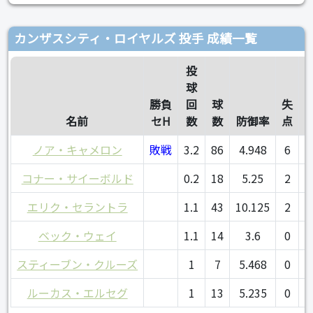
カンザスシティ・ロイヤルズ 投手 成績一覧
投
球
勝負
回
球
失
名前
セH
数
数
防御率
点
ノア・キャメロン
敗戦
3.2
86
4.948
6
コナー・サイーボルド
0.2
18
5.25
2
エリク・セラントラ
1.1
43
10.125
2
ベック・ウェイ
1.1
14
3.6
0
スティーブン・クルーズ
1
7
5.468
0
ルーカス・エルセグ
1
13
5.235
0