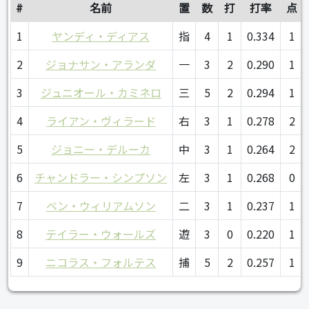
#
名前
置
数
打
打率
点
1
ヤンディ・ディアス
指
4
1
0.334
1
2
ジョナサン・アランダ
一
3
2
0.290
1
3
ジュニオール・カミネロ
三
5
2
0.294
1
4
ライアン・ヴィラード
右
3
1
0.278
2
5
ジョニー・デルーカ
中
3
1
0.264
2
6
チャンドラー・シンプソン
左
3
1
0.268
0
7
ベン・ウィリアムソン
二
3
1
0.237
1
8
テイラー・ウォールズ
遊
3
0
0.220
1
9
ニコラス・フォルテス
捕
5
2
0.257
1