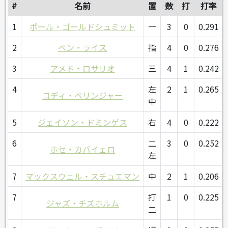
#
名前
置
数
打
打率
1
ポール・ゴールドシュミット
一
3
0
0.291
2
ベン・ライス
指
4
0
0.276
3
アメド・ロサリオ
三
4
1
0.242
4
左
2
1
0.265
コディ・ベリンジャー
中
5
ジェイソン・ドミンゲス
右
4
0
0.222
6
二
3
0
0.252
ホセ・カバイェロ
左
7
マックスウェル・スチュエマン
中
2
1
0.206
7
打
1
0
0.225
ジャズ・チズホルム
二