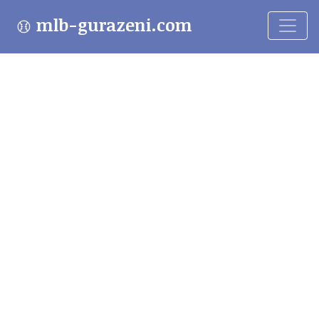
mlb-gurazeni.com