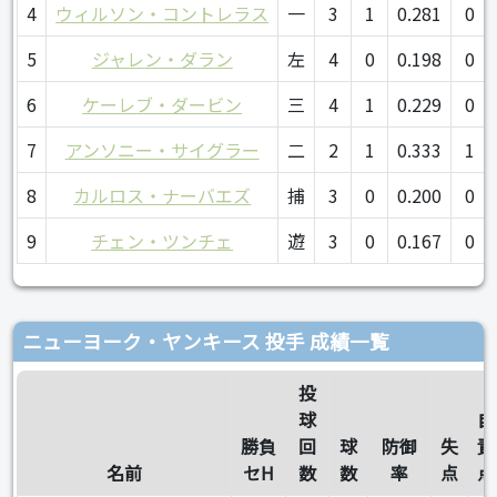
4
ウィルソン・コントレラス
一
3
1
0.281
0
5
ジャレン・ダラン
左
4
0
0.198
0
6
ケーレブ・ダービン
三
4
1
0.229
0
7
アンソニー・サイグラー
二
2
1
0.333
1
8
カルロス・ナーバエズ
捕
3
0
0.200
0
9
チェン・ツンチェ
遊
3
0
0.167
0
ニューヨーク・ヤンキース 投手 成績一覧
投
球
自
勝負
回
球
防御
失
責
名前
セH
数
数
率
点
点