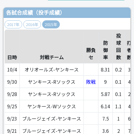
各試合成績（投手成績）
2017年
2016年
2015年
投
防
球
打
勝負
御
回
者
日時
対戦チーム
セ
率
数
数
10/4
オリオールズ-ヤンキース
8.31
0.2
3
9/30
ヤンキース-Rソックス
敗戦
9
0.1
4
9/28
ヤンキース-Rソックス
5.87
0.1
2
9/25
ヤンキース-Wソックス
6.14
1.1
4
9/23
ブルージェイズ-ヤンキース
7.5
1
6
9/21
ブルージェイズ-ヤンキース
3.6
2
7