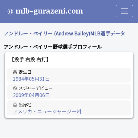
mlb-gurazeni.com
アンドルー・ベイリー (Andrew Bailey)MLB選手データ
アンドルー・ベイリー野球選手プロフィール
【投手 右投 右打】
誕生日
1984年05月31日
メジャーデビュー
2009年04月06日
出身地
アメリカ・ニュージャージー州