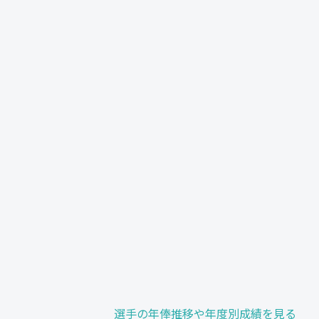
選手の年俸推移や年度別成績を見る