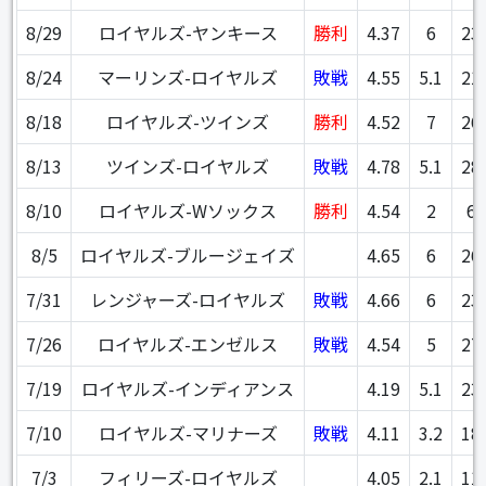
8/29
ロイヤルズ-ヤンキース
勝利
4.37
6
23
8/24
マーリンズ-ロイヤルズ
敗戦
4.55
5.1
21
8/18
ロイヤルズ-ツインズ
勝利
4.52
7
26
8/13
ツインズ-ロイヤルズ
敗戦
4.78
5.1
28
8/10
ロイヤルズ-Wソックス
勝利
4.54
2
6
8/5
ロイヤルズ-ブルージェイズ
4.65
6
26
7/31
レンジャーズ-ロイヤルズ
敗戦
4.66
6
23
7/26
ロイヤルズ-エンゼルス
敗戦
4.54
5
27
7/19
ロイヤルズ-インディアンス
4.19
5.1
23
7/10
ロイヤルズ-マリナーズ
敗戦
4.11
3.2
18
7/3
フィリーズ-ロイヤルズ
4.05
2.1
11