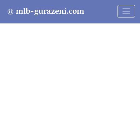
mlb-gurazeni.com