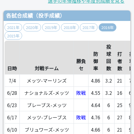
選手の年俸推移や年度別成績を見る
各試合成績（投手成績）
2021年
2020年
2019年
2018年
2017年
2016年
2015年
投
防
球
打
投
勝負
御
回
者
球
日時
対戦チーム
セ
率
数
数
数
7/4
メッツ-マーリンズ
4.86
3.2
21
7
6/28
ナショナルズ-メッツ
敗戦
4.55
3.2
16
6
6/23
ブレーブス-メッツ
4.64
6
25
9
6/17
メッツ-ブレーブス
敗戦
4.76
6
27
8
6/10
ブリュワーズ-メッツ
4.66
6
21
9