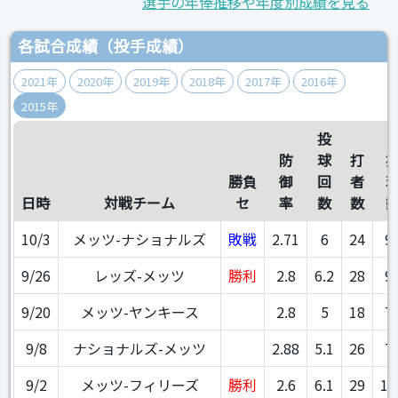
選手の年俸推移や年度別成績を見る
各試合成績（投手成績）
2021年
2020年
2019年
2018年
2017年
2016年
2015年
投
防
球
打
勝負
御
回
者
日時
対戦チーム
セ
率
数
数
10/3
メッツ-ナショナルズ
敗戦
2.71
6
24
9
9/26
レッズ-メッツ
勝利
2.8
6.2
28
9
9/20
メッツ-ヤンキース
2.8
5
18
7
9/8
ナショナルズ-メッツ
2.88
5.1
26
7
9/2
メッツ-フィリーズ
勝利
2.6
6.1
29
10