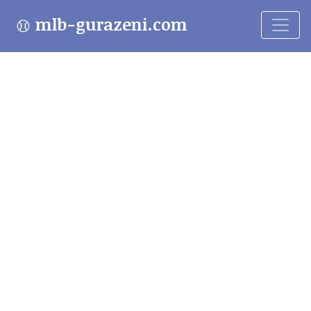
mlb-gurazeni.com