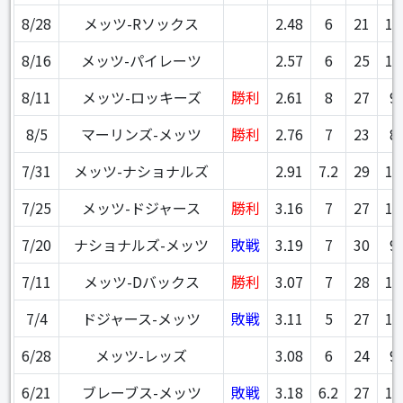
8/28
メッツ-Rソックス
2.48
6
21
10
8/16
メッツ-パイレーツ
2.57
6
25
10
8/11
メッツ-ロッキーズ
勝利
2.61
8
27
9
8/5
マーリンズ-メッツ
勝利
2.76
7
23
8
7/31
メッツ-ナショナルズ
2.91
7.2
29
10
7/25
メッツ-ドジャース
勝利
3.16
7
27
10
7/20
ナショナルズ-メッツ
敗戦
3.19
7
30
9
7/11
メッツ-Dバックス
勝利
3.07
7
28
10
7/4
ドジャース-メッツ
敗戦
3.11
5
27
10
6/28
メッツ-レッズ
3.08
6
24
9
6/21
ブレーブス-メッツ
敗戦
3.18
6.2
27
11