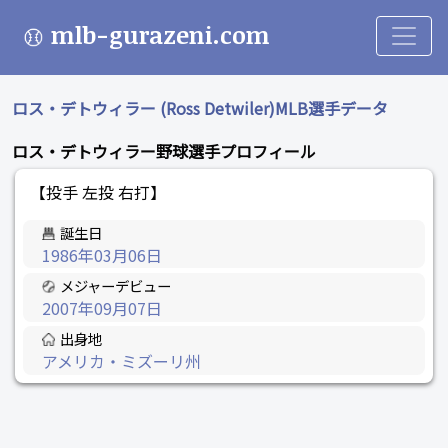
mlb-gurazeni.com
ロス・デトウィラー (Ross Detwiler)MLB選手データ
ロス・デトウィラー野球選手プロフィール
【投手 左投 右打】
誕生日
1986年03月06日
メジャーデビュー
2007年09月07日
出身地
アメリカ・ミズーリ州