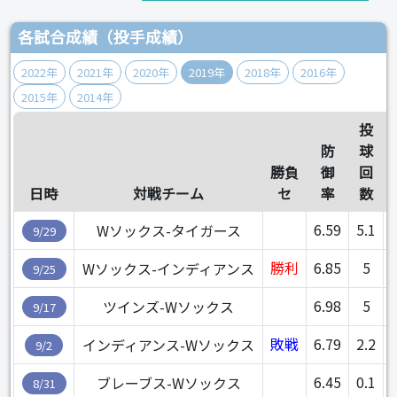
各試合成績（投手成績）
2022年
2021年
2020年
2019年
2018年
2016年
2015年
2014年
投
防
球
勝負
御
回
日時
対戦チーム
セ
率
数
6.59
5.1
Wソックス-タイガース
9/29
勝利
6.85
5
Wソックス-インディアンス
9/25
6.98
5
ツインズ-Wソックス
9/17
敗戦
6.79
2.2
インディアンス-Wソックス
9/2
6.45
0.1
ブレーブス-Wソックス
8/31