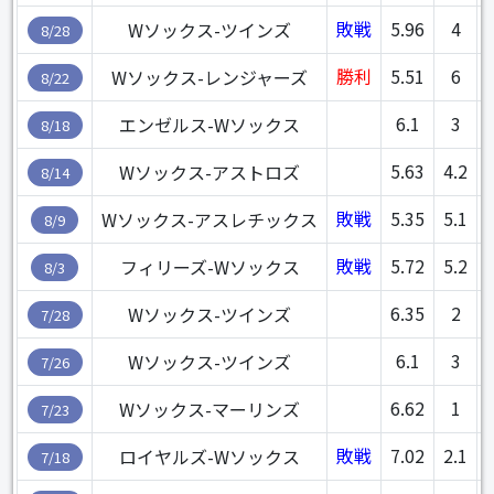
敗戦
5.96
4
Wソックス-ツインズ
8/28
勝利
5.51
6
Wソックス-レンジャーズ
8/22
6.1
3
エンゼルス-Wソックス
8/18
5.63
4.2
Wソックス-アストロズ
8/14
敗戦
5.35
5.1
Wソックス-アスレチックス
8/9
敗戦
5.72
5.2
フィリーズ-Wソックス
8/3
6.35
2
Wソックス-ツインズ
7/28
6.1
3
Wソックス-ツインズ
7/26
6.62
1
Wソックス-マーリンズ
7/23
敗戦
7.02
2.1
ロイヤルズ-Wソックス
7/18