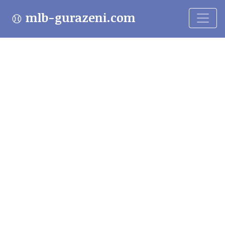
mlb-gurazeni.com