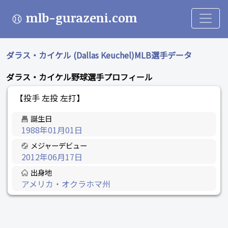
mlb-gurazeni.com
ダラス・カイケル (Dallas Keuchel)MLB選手データ
ダラス・カイケル野球選手プロフィール
【投手 左投 左打】
誕生日
1988年01月01日
メジャーデビュー
2012年06月17日
出身地
アメリカ・オクラホマ州