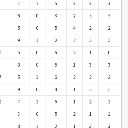
6
7
1
5
3
3
3
1
6
0
3
2
5
5
9
5
0
5
4
2
2
1
9
1
2
2
5
5
0
5
0
6
2
1
0
0
8
0
5
1
3
3
7
5
1
6
2
2
2
5
9
0
4
1
5
5
2
7
1
5
1
2
1
7
3
0
5
2
1
1
9
8
1
2
1
3
3