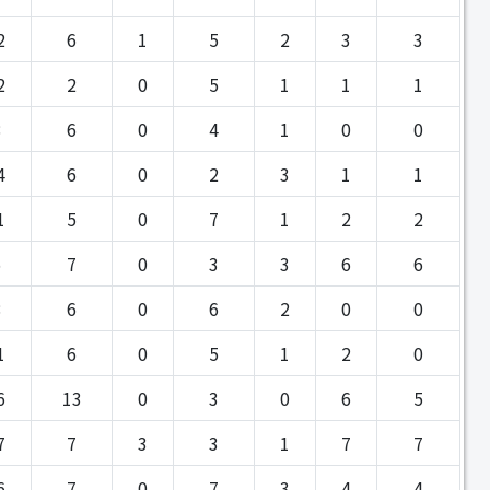
2
6
1
5
2
3
3
2
2
0
5
1
1
1
8
6
0
4
1
0
0
4
6
0
2
3
1
1
1
5
0
7
1
2
2
6
7
0
3
3
6
6
8
6
0
6
2
0
0
1
6
0
5
1
2
0
6
13
0
3
0
6
5
7
7
3
3
1
7
7
6
7
0
7
3
4
4