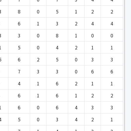
3
8
0
5
1
2
2
8
6
1
3
2
4
4
3
3
0
8
1
0
0
1
5
0
4
2
1
1
5
6
2
5
0
3
3
8
7
3
3
0
6
6
5
4
1
6
2
1
1
6
6
1
6
1
2
2
1
6
0
6
4
3
3
4
5
0
3
4
2
1