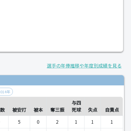
選手の年俸推移や年度別成績を見る
2014年
与四
数
被安打
被本
奪三振
死球
失点
自責点
9
5
0
2
1
1
1