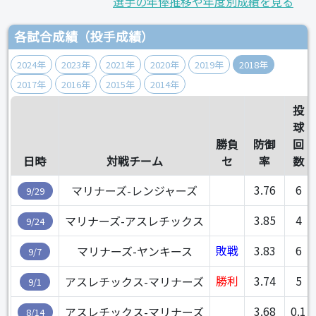
選手の年俸推移や年度別成績を見る
各試合成績（投手成績）
2024年
2023年
2021年
2020年
2019年
2018年
2017年
2016年
2015年
2014年
投
球
勝負
防御
回
日時
対戦チーム
セ
率
数
3.76
6
マリナーズ-レンジャーズ
9/29
3.85
4
マリナーズ-アスレチックス
9/24
敗戦
3.83
6
マリナーズ-ヤンキース
9/7
勝利
3.74
5
アスレチックス-マリナーズ
9/1
3.68
0.1
アスレチックス-マリナーズ
8/14