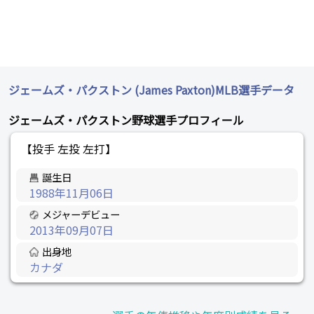
ジェームズ・パクストン (James Paxton)MLB選手データ
ジェームズ・パクストン野球選手プロフィール
【投手 左投 左打】
誕生日
1988年11月06日
メジャーデビュー
2013年09月07日
出身地
カナダ