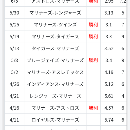
6/5
アストロズ-マリナーズ
勝利
2.95
7.2
5/30
マリナーズ-レンジャーズ
3.13
5
5/25
マリナーズ-ツインズ
勝利
3.1
7
5/19
マリナーズ-タイガース
勝利
3.3
9
5/13
タイガース-マリナーズ
3.52
6
5/8
ブルージェイズ-マリナーズ
勝利
3.4
9
5/2
マリナーズ-アスレチックス
4.19
7
4/26
インディアンス-マリナーズ
5.12
6
4/21
レンジャーズ-マリナーズ
5.61
4
4/16
マリナーズ-アストロズ
勝利
4.57
6
4/11
ロイヤルズ-マリナーズ
5.74
6