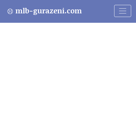
mlb-gurazeni.com