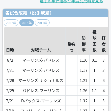
選手の年俸推移や年度別成績を見る
各試合成績（投手成績）
2017年
2015年
2014年
投
防
球
打
勝負
御
回
者
日時
対戦チーム
セ
率
数
数
8/2
マーリンズ-パドレス
1.16
0.1
3
7/31
マーリンズ-パドレス
1.17
1
3
7/28
マーリンズ-ナショナルズ
1.21
1
4
7/25
パドレス-マーリンズ
1.26
1.1
4
7/21
Dバックス-マーリンズ
1.32
1
3
7/19
フィリーズ-マーリンズ
1.37
1
3