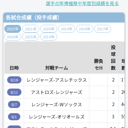
選手の年俸推移や年度別成績を見る
各試合成績（投手成績）
2022年
2021年
2020年
2019年
2018年
2017年
2016年
2015年
2014年
投
球
勝負
回
球
日時
対戦チーム
セH
数
数
2
17
レンジャーズ-アスレチックス
8/16
2
26
アストロズ-レンジャーズ
8/11
2
44
レンジャーズ-Wソックス
8/7
3
55
レンジャーズ-オリオールズ
8/1