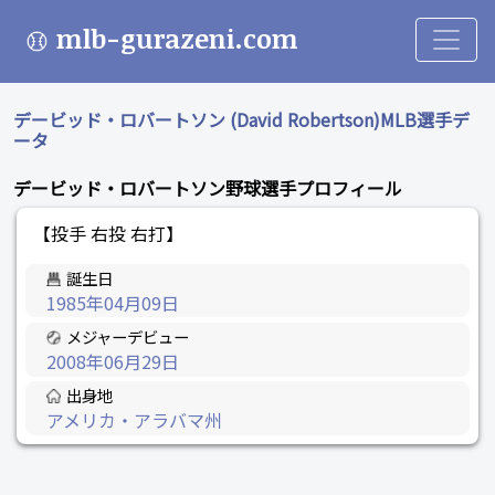
mlb-gurazeni.com
デービッド・ロバートソン (David Robertson)MLB選手デ
ータ
デービッド・ロバートソン野球選手プロフィール
【投手 右投 右打】
誕生日
1985年04月09日
メジャーデビュー
2008年06月29日
出身地
アメリカ・アラバマ州