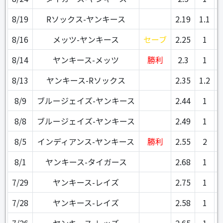
8/19
Rソックス-ヤンキース
2.19
1.1
8/16
メッツ-ヤンキース
セーブ
2.25
1
8/14
ヤンキース-メッツ
勝利
2.3
1
8/13
ヤンキース-Rソックス
2.35
1.2
8/9
ブルージェイズ-ヤンキース
2.44
1
8/8
ブルージェイズ-ヤンキース
2.49
1
8/5
インディアンス-ヤンキース
勝利
2.55
2
8/1
ヤンキース-タイガース
2.68
1
7/29
ヤンキース-レイズ
2.75
1
7/28
ヤンキース-レイズ
2.58
1
7/26
ヤンキース-レッズ
2.65
1