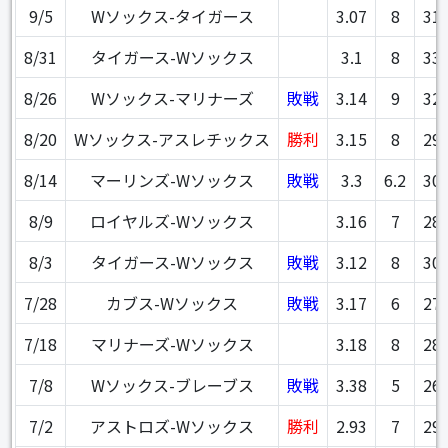
9/5
Wソックス-タイガース
3.07
8
31
8/31
タイガース-Wソックス
3.1
8
33
8/26
Wソックス-マリナーズ
敗戦
3.14
9
32
8/20
Wソックス-アスレチックス
勝利
3.15
8
29
8/14
マーリンズ-Wソックス
敗戦
3.3
6.2
30
8/9
ロイヤルズ-Wソックス
3.16
7
28
8/3
タイガース-Wソックス
敗戦
3.12
8
30
7/28
カブス-Wソックス
敗戦
3.17
6
27
7/18
マリナーズ-Wソックス
3.18
8
28
7/8
Wソックス-ブレーブス
敗戦
3.38
5
26
7/2
アストロズ-Wソックス
勝利
2.93
7
29