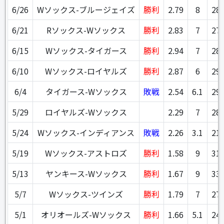
6/26
Wソックス-ブルージェイズ
勝利
2.79
8
28
6/21
Rソックス-Wソックス
勝利
2.83
7
27
6/15
Wソックス-タイガース
勝利
2.94
7
28
6/10
Wソックス-ロイヤルズ
勝利
2.87
6
29
6/4
タイガース-Wソックス
敗戦
2.54
6.1
29
5/29
ロイヤルズ-Wソックス
2.29
7
28
5/24
Wソックス-インディアンス
敗戦
2.26
3.1
21
5/19
Wソックス-アストロズ
勝利
1.58
9
31
5/13
ヤンキース-Wソックス
勝利
1.67
9
33
5/7
Wソックス-ツインズ
勝利
1.79
7
27
5/1
オリオールズ-Wソックス
勝利
1.66
5.1
24