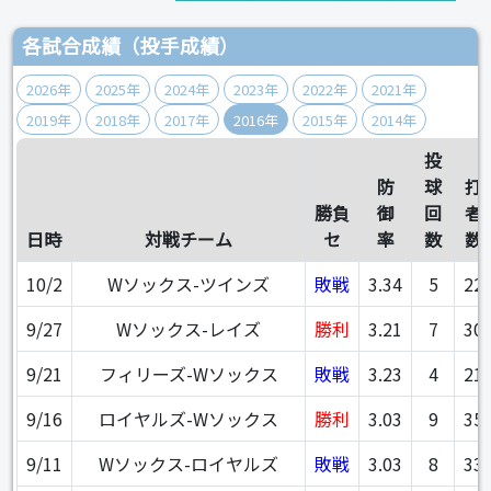
各試合成績（投手成績）
2026年
2025年
2024年
2023年
2022年
2021年
2019年
2018年
2017年
2016年
2015年
2014年
投
防
球
打
勝負
御
回
者
日時
対戦チーム
セ
率
数
数
10/2
Wソックス-ツインズ
敗戦
3.34
5
22
9/27
Wソックス-レイズ
勝利
3.21
7
30
9/21
フィリーズ-Wソックス
敗戦
3.23
4
21
9/16
ロイヤルズ-Wソックス
勝利
3.03
9
35
9/11
Wソックス-ロイヤルズ
敗戦
3.03
8
33