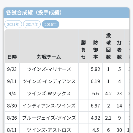
各試合成績（投手成績）
2021年
2017年
2016年
投
勝
防
球
打
負
御
回
者
日時
対戦チーム
セ
率
数
数
9/23
ツインズ-マリナーズ
5.82
1
5
3
9/11
ツインズ-インディアンス
6.19
1
4
1
9/4
ツインズ-Wソックス
6.6
4.2
23
8
8/30
インディアンス-ツインズ
6.97
2
14
5
8/26
ブルージェイズ-ツインズ
4.32
2.1
9
3
8/11
ツインズ-アストロズ
4.5
6
30
10