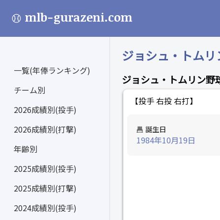
mlb-gurazeni.com
ジョシュ・トムリン (
一覧(年俸ランキング)
ジョシュ・トムリン野
チーム別
【投手 右投 右打】
2026成績別(投手)
2026成績別(打撃)
誕生日
1984年10月19日
年齢別
2025成績別(投手)
2025成績別(打撃)
2024成績別(投手)