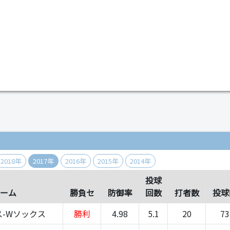
）
2018年
2017年
2016年
2015年
2014年
投球
ーム
勝負セ
防御率
回数
打者数
投球
-Wソックス
勝利
4.98
5.1
20
73