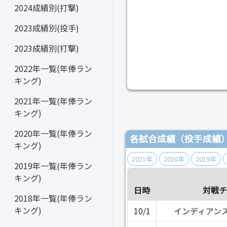
2024成績別(打撃)
2023成績別(投手)
2023成績別(打撃)
2022年一覧(年俸ラン
キング)
2021年一覧(年俸ラン
キング)
2020年一覧(年俸ラン
各試合成績（投手成績
キング)
2021年
2020年
2019年
2019年一覧(年俸ラン
キング)
日時
対戦チ
2018年一覧(年俸ラン
キング)
10/1
インディアンス