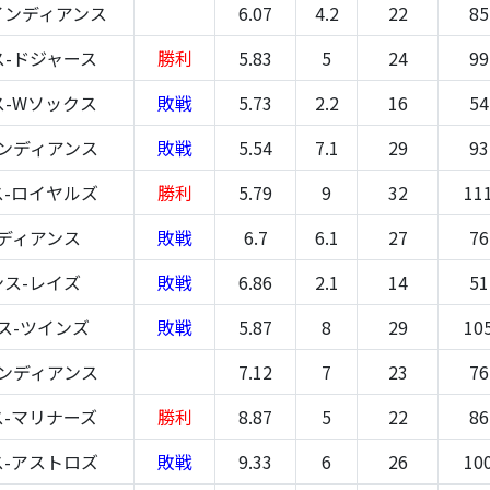
インディアンス
6.07
4.2
22
85
-ドジャース
勝利
5.83
5
24
99
-Wソックス
敗戦
5.73
2.2
16
54
ンディアンス
敗戦
5.54
7.1
29
93
-ロイヤルズ
勝利
5.79
9
32
11
ディアンス
敗戦
6.7
6.1
27
76
ス-レイズ
敗戦
6.86
2.1
14
51
ス-ツインズ
敗戦
5.87
8
29
10
ンディアンス
7.12
7
23
76
-マリナーズ
勝利
8.87
5
22
86
-アストロズ
敗戦
9.33
6
26
10