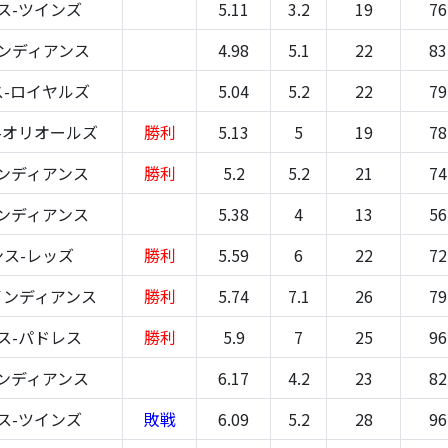
ス-ツインズ
5.11
3.2
19
76
ンディアンス
4.98
5.1
22
83
-ロイヤルズ
5.04
5.2
22
79
-オリオールズ
勝利
5.13
5
19
78
ンディアンス
勝利
5.2
5.2
21
74
ンディアンス
5.38
4
13
56
ス-レッズ
勝利
5.59
6
22
72
インディアンス
勝利
5.74
7.1
26
79
ス-パドレス
勝利
5.9
7
25
96
ンディアンス
6.17
4.2
23
82
ス-ツインズ
敗戦
6.09
5.2
28
96