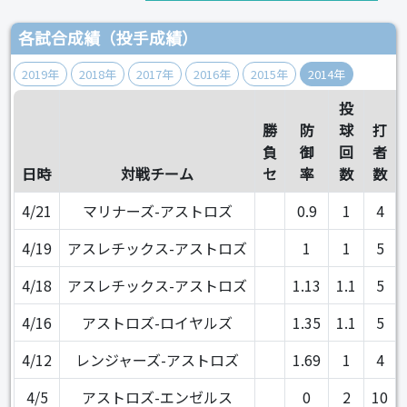
各試合成績（投手成績）
2019年
2018年
2017年
2016年
2015年
2014年
投
勝
防
球
打
負
御
回
者
日時
対戦チーム
セ
率
数
数
4/21
マリナーズ-アストロズ
0.9
1
4
4/19
アスレチックス-アストロズ
1
1
5
4/18
アスレチックス-アストロズ
1.13
1.1
5
4/16
アストロズ-ロイヤルズ
1.35
1.1
5
4/12
レンジャーズ-アストロズ
1.69
1
4
4/5
アストロズ-エンゼルス
0
2
10