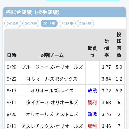
各試合成績（投手成績）
2018年
2017年
2016年
2015年
2014年
投
防
球
勝負
御
回
日時
対戦チーム
セ
率
数
9/28
ブルージェイズ-オリオールズ
3.77
5.2
9/22
オリオールズ-Rソックス
3.84
1.2
9/17
オリオールズ-レイズ
敗戦
3.72
5.2
9/11
タイガース-オリオールズ
勝利
3.68
6
8/20
オリオールズ-アストロズ
敗戦
3.76
2
8/11
アスレチックス-オリオールズ
勝利
3.46
7