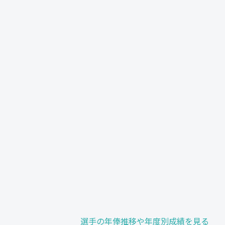
選手の年俸推移や年度別成績を見る