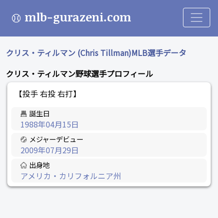
mlb-gurazeni.com
クリス・ティルマン (Chris Tillman)MLB選手データ
クリス・ティルマン野球選手プロフィール
【投手 右投 右打】
誕生日
1988年04月15日
メジャーデビュー
2009年07月29日
出身地
アメリカ・カリフォルニア州