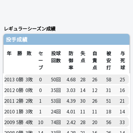
レギュラーシーズン成績
投手成績
年
勝
敗
セ
投球
防
失
自
被
与
ー
回数
御
点
責
安
死
ブ
率
点
打
球
2013
0勝
3敗
0
50回
4.68
28
26
58
25
2012
0勝
0敗
0
35回
3.03
14
12
31
16
2011
2勝
2敗
1
53回
4.39
30
26
51
21
2010
1勝
3敗
1
24回
4.01
11
11
18
14
2009
5勝
4敗
10
74回
2.42
28
20
56
33
2008
0勝
3敗
14
33回
4.28
21
16
26
14