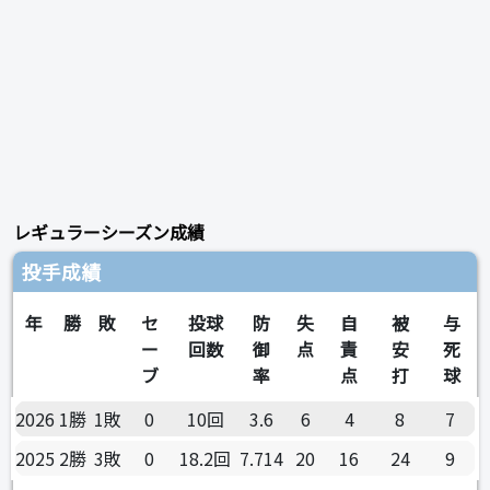
レギュラーシーズン成績
投手成績
年
勝
敗
セ
投球
防
失
自
被
与
ー
回数
御
点
責
安
死
ブ
率
点
打
球
2026
1勝
1敗
0
10回
3.6
6
4
8
7
2025
2勝
3敗
0
18.2回
7.714
20
16
24
9