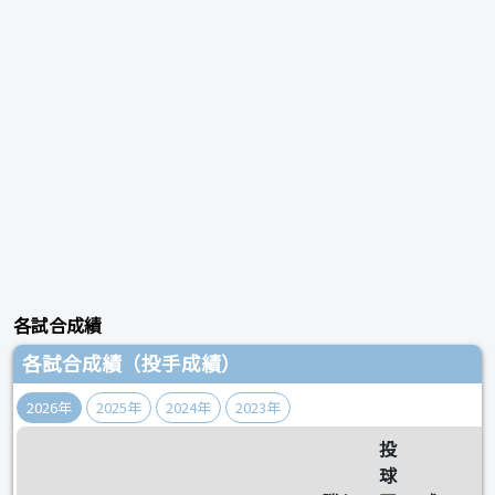
各試合成績
各試合成績（投手成績）
2026年
2025年
2024年
2023年
投
球