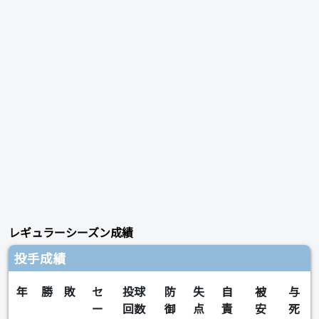
レギュラーシーズン成績
投手成績
年
勝
敗
セ
投球
防
失
自
被
与
ー
回数
御
点
責
安
死