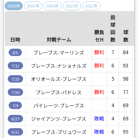
2026年
2025年
2024年
2023年
2022年
投
球
勝負
回
球
日時
対戦チーム
セH
数
数
勝利
7
84
3
ブレーブス-マーリンズ
8/5
勝利
6
93
3
ブレーブス-ナショナルズ
7/31
5
98
3
オリオールズ-ブレーブス
7/25
勝利
6
77
4
ブレーブス-パドレス
7/20
4
69
パイレーツ-ブレーブス
7/9
敗戦
4
69
4
ジャイアンツ-ブレーブス
6/27
敗戦
6
95
3
ブレーブス-ブリュワーズ
6/21