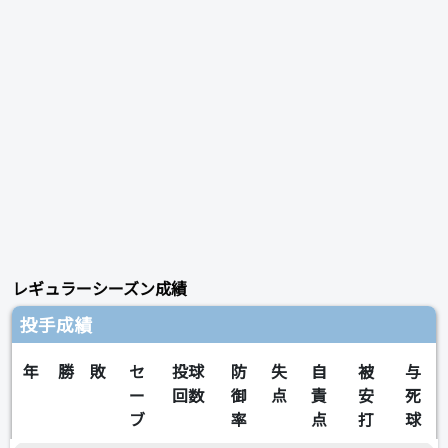
レギュラーシーズン成績
投手成績
年
勝
敗
セ
投球
防
失
自
被
与
ー
回数
御
点
責
安
死
ブ
率
点
打
球