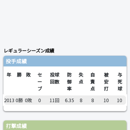
レギュラーシーズン成績
投手成績
年
勝
敗
セ
投球
防
失
自
被
与
ー
回数
御
点
責
安
死
ブ
率
点
打
球
2013
0勝
0敗
0
11回
6.35
8
8
10
10
打撃成績