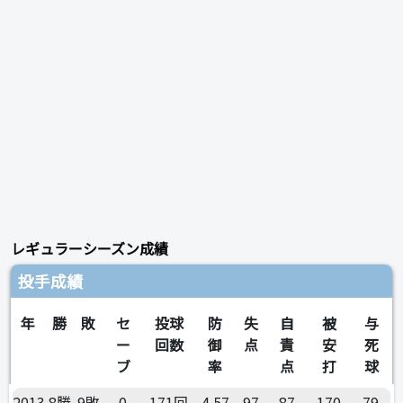
レギュラーシーズン成績
投手成績
年
勝
敗
セ
投球
防
失
自
被
与
ー
回数
御
点
責
安
死
ブ
率
点
打
球
2013
8勝
9敗
0
171回
4.57
97
87
170
79