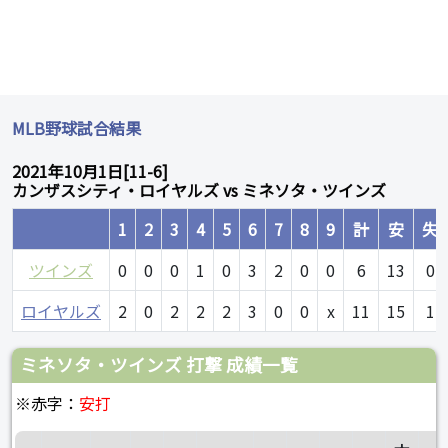
MLB野球試合結果
2021年10月1日[11-6]
カンザスシティ・ロイヤルズ vs ミネソタ・ツインズ
1
2
3
4
5
6
7
8
9
計
安
失
ツインズ
0
0
0
1
0
3
2
0
0
6
13
0
ロイヤルズ
2
0
2
2
2
3
0
0
x
11
15
1
ミネソタ・ツインズ 打撃 成績一覧
※赤字：
安打