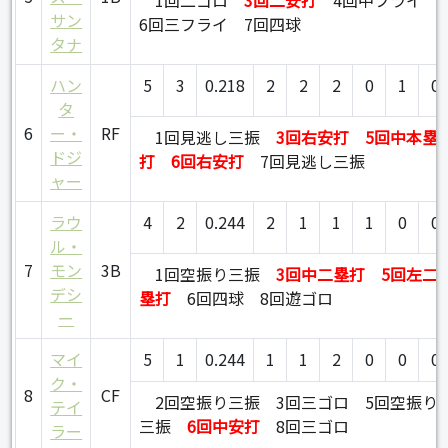
サン
6回三フライ
7回四球
タナ
ハン
5
3
0.218
2
2
2
0
1
0
タ
6
ー・
RF
1回見逃し三振
3回右安打
5回中本塁
ドジ
打
6回右安打
7回見逃し三振
ャー
ラウ
4
2
0.244
2
1
1
1
0
0
ル・
7
モン
3B
1回空振り三振
3回中二塁打
5回左二
デシ
塁打
6回四球
8回遊ゴロ
ー
マイ
5
1
0.244
1
1
2
0
0
0
ク・
8
CF
2回空振り三振
3回三ゴロ
5回空振り
テイ
三振
6回中安打
8回三ゴロ
ラー