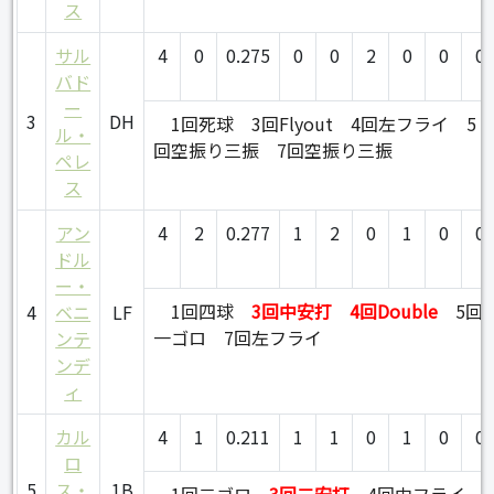
ス
サル
4
0
0.275
0
0
2
0
0
0
バド
ー
3
DH
1回死球
3回Flyout
4回左フライ
5
ル・
回空振り三振
7回空振り三振
ペレ
ス
アン
4
2
0.277
1
2
0
1
0
0
ドル
ー・
1回四球
3回中安打
4回Double
5回
4
ベニ
LF
一ゴロ
7回左フライ
ンテ
ンデ
ィ
カル
4
1
0.211
1
1
0
1
0
0
ロ
5
ス・
1B
1回二ゴロ
3回二安打
4回中フライ