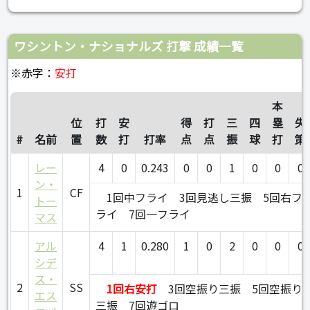
ワシントン・ナショナルズ 打撃 成績一覧
※赤字：
安打
本
位
打
安
得
打
三
四
塁
失
#
名前
置
数
打
打率
点
点
振
球
打
策
レー
4
0
0.243
0
0
1
0
0
0
ン・
1
CF
1回中フライ
3回見逃し三振
5回右フ
トー
ライ
7回一フライ
マス
アル
4
1
0.280
1
0
2
0
0
0
シデ
ス・
2
SS
1回右安打
3回空振り三振
5回空振り
エス
三振
7回遊ゴロ