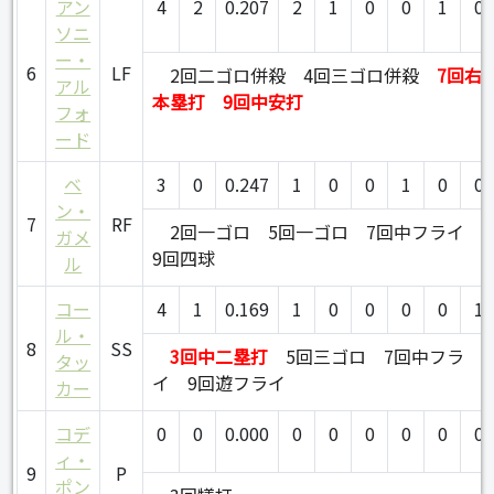
アン
4
2
0.207
2
1
0
0
1
0
ソニ
ー・
6
LF
2回二ゴロ併殺
4回三ゴロ併殺
7回右
アル
本塁打
9回中安打
フォ
ード
ベ
3
0
0.247
1
0
0
1
0
0
ン・
7
RF
2回一ゴロ
5回一ゴロ
7回中フライ
ガメ
9回四球
ル
コー
4
1
0.169
1
0
0
0
0
1
ル・
8
SS
3回中二塁打
5回三ゴロ
7回中フラ
タッ
イ
9回遊フライ
カー
コデ
0
0
0.000
0
0
0
0
0
0
ィ・
9
P
ポン