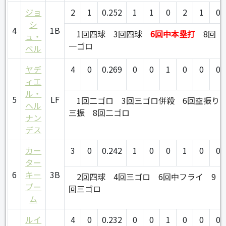
ジョ
2
1
0.252
1
1
0
2
1
0
シ
4
1B
1回四球
3回四球
6回中本塁打
8回
ュ・
一ゴロ
ベル
ヤデ
4
0
0.269
0
0
1
0
0
0
ィエ
ル・
5
LF
1回二ゴロ
3回三ゴロ併殺
6回空振り
ヘル
三振
8回二ゴロ
ナン
デス
カー
3
0
0.242
1
0
0
1
0
0
ター
6
キー
3B
2回四球
4回三ゴロ
6回中フライ
9
ブー
回三ゴロ
ム
ルイ
4
0
0.232
0
0
1
0
0
0