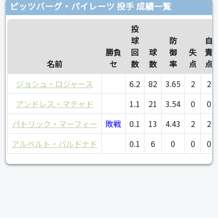
ピッツバーグ・パイレーツ 投手 成績一覧
投
球
防
自
勝負
回
球
御
失
責
名前
セ
数
数
率
点
点
ジョシュ・ロジャース
6.2
82
3.65
2
2
アンドレス・マチャド
1.1
21
3.54
0
0
パトリック・マーフィー
敗戦
0.1
13
4.43
2
2
アルベルト・バルドナド
0.1
6
0
0
0