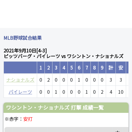
MLB野球試合結果
2021年9月10日[4-3]
ピッツバーグ・パイレーツ vs ワシントン・ナショナルズ
1
2
3
4
5
6
7
8
9
計
安
ナショナルズ
0
2
0
0
0
1
0
0
0
3
3
パイレーツ
0
0
1
0
0
0
1
0
2
4
10
ワシントン・ナショナルズ 打撃 成績一覧
※赤字：
安打