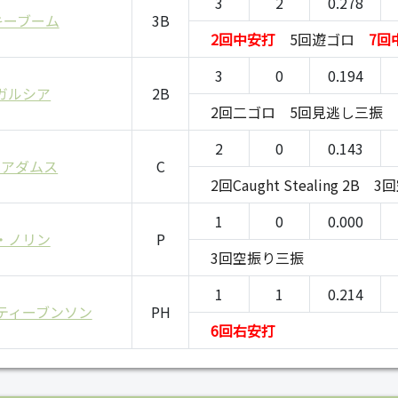
3
2
0.278
キーブーム
3B
2回中安打
5回遊ゴロ
7回
3
0
0.194
ガルシア
2B
2回二ゴロ
5回見逃し三振
2
0
0.143
・アダムス
C
2回Caught Stealing 2B
3
1
0
0.000
・ノリン
P
3回空振り三振
1
1
0.214
ティーブンソン
PH
6回右安打