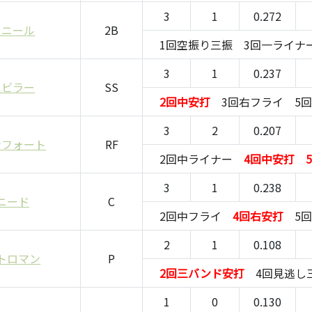
3
1
0.272
クニール
2B
1回空振り三振
3回一ライナ
3
1
0.237
・ビラー
SS
2回中安打
3回右フライ
5
3
2
0.207
ンフォート
RF
2回中ライナー
4回中安打
3
1
0.238
ニード
C
2回中フライ
4回右安打
5
2
1
0.108
トロマン
P
2回三バンド安打
4回見逃し
1
0
0.130