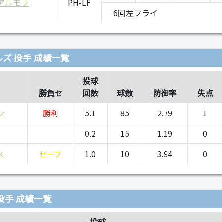
アルモラ
PH-LF
6回左フライ
ズ 投手 成績一覧
投球
勝負セ
回数
球数
防御率
失点
ン
勝利
5.1
85
2.79
1
0.2
15
1.19
0
ス
セーブ
1.0
10
3.94
0
投手 成績一覧
投球