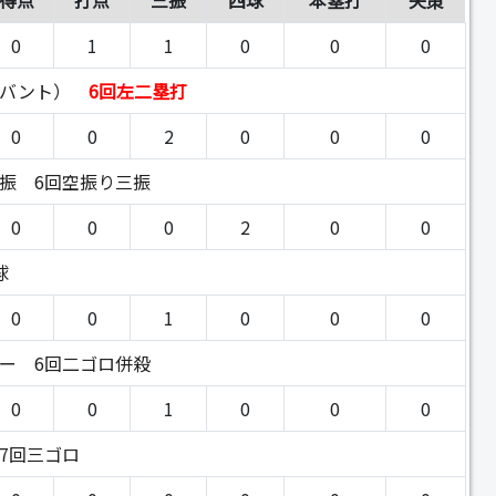
得点
打点
三振
四球
本塁打
失策
0
1
1
0
0
0
（バント）
6回左二塁打
0
0
2
0
0
0
三振
6回空振り三振
0
0
0
2
0
0
球
0
0
1
0
0
0
ナー
6回二ゴロ併殺
0
0
1
0
0
0
7回三ゴロ