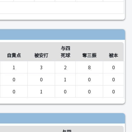
与四
自責点
被安打
死球
奪三振
被本
1
3
2
8
0
0
0
1
0
0
0
1
0
0
0
与四