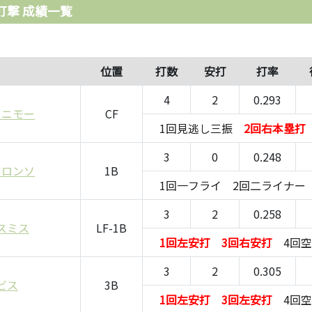
打撃 成績一覧
位置
打数
安打
打率
4
2
0.293
・ニモー
CF
1回見逃し三振
2回右本塁打
3
0
0.248
アロンソ
1B
1回一フライ
2回二ライナー
3
2
0.258
スミス
LF-1B
1回左安打
3回右安打
4回
3
2
0.305
ービス
3B
1回左安打
3回左安打
4回