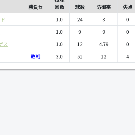
勝負セ
回数
球数
防御率
失点
ャド
1.0
24
3
0
ラ
1.0
9
9
0
ゲス
1.0
12
4.79
0
ン
敗戦
3.0
51
12
4