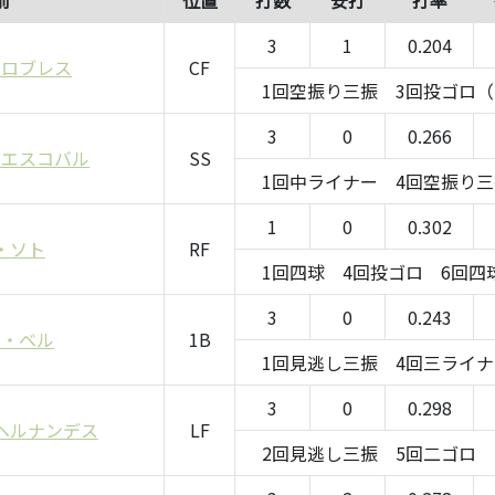
前
位置
打数
安打
打率
3
1
0.204
・ロブレス
CF
1回空振り三振
3回投ゴロ
3
0
0.266
・エスコバル
SS
1回中ライナー
4回空振り
1
0
0.302
・ソト
RF
1回四球
4回投ゴロ
6回四
3
0
0.243
ュ・ベル
1B
1回見逃し三振
4回三ライ
3
0
0.298
ヘルナンデス
LF
2回見逃し三振
5回二ゴロ