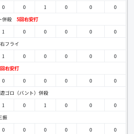
0
0
1
0
0
0
ー併殺
5回右安打
1
0
0
0
0
0
回右フライ
1
0
0
0
0
0
5回右安打
0
0
0
0
0
0
回遊ゴロ（バント）併殺
1
0
1
0
0
0
三振
0
0
0
0
0
0